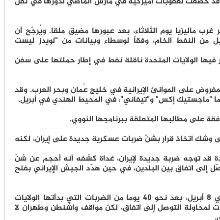
، قد خضعت لعقوبات أميركية في مارس الماضي لدورها في نقل
غرب ماليزيا يوم الثلاثاء، بعد عبورها مضيق ملقا. ويُرجّح أن
ل من النفط الخام، وفقاً لوسطاء وبيانات من "لويدز ليست
در فيها الولايات المتحدة ناقلة نفط في إطار حملتها على سفن
مفروض على الموانئ الإيرانية في خليج عُمان وبحر العرب. وقد
ما "ماجستيك إكس" و"تيفاني"، في المحيط الهندي في أبريل.
قة على مطالبها المتعلقة ببرنامجها النووي.
على وشك اتخاذ قرار بشنّ ضربات عسكرية جديدة على إيران، لكنه
حدة قد توجه ضربة جديدة لإيران، غداة كشفه أنه أحجم عن شنّ
ّل إلى اتفاق بين البلدين، في حين هدّد الجيش الإيراني بفتح
ومنذ دخول وقف إطلاق النار حيز التنفيذ في 8 أبريل، بعد نحو 40 يوما من الضربات التي بدأتها الولايات
فبراير، تجري اتصالات لمحاولة التوصل إلى اتفاق، لكن مواقف واشنطن وطهران لا
.