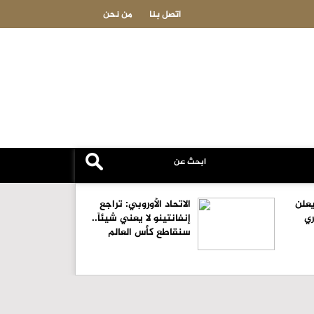
الدكتور لؤي النمري.. في ذمة الله
اتصل بنا
من نحن
علن
الاتحاد الأوروبي: تراجع
ري
إنفانتينو لا يعني شيئاً..
سنقاطع كأس العالم