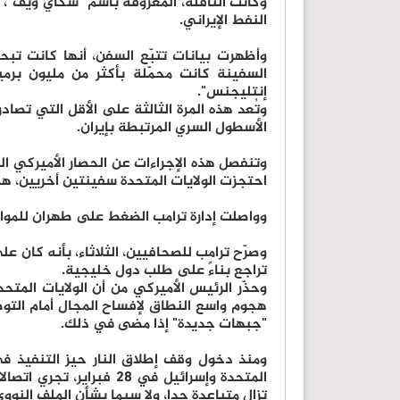
وكانت الناقلة، المعروفة باسم "سكاي ويف"
النفط الإيراني.
وأظهرت بيانات تتبّع السفن، أنها كانت تبحر 
السفينة كانت محمّلة بأكثر من مليون برمي
إنتليجنس".
وتُعد هذه المرة الثالثة على الأقل التي تصا
الأسطول السري المرتبطة بإيران.
وتنفصل هذه الإجراءات عن الحصار الأميركي ال
احتجزت الولايات المتحدة سفينتين أخريين، ه
وواصلت إدارة ترامب الضغط على طهران للمواف
وصرّح ترامب للصحافيين، الثلاثاء، بأنه كان 
تراجع بناءً على طلب دول خليجية.
وحذّر الرئيس الأميركي من أن الولايات المت
هجوم واسع النطاق لإفساح المجال أمام التوص
"جبهات جديدة" إذا مضى في ذلك.
المتحدة وإسرائيل في 28 
تزال متباعدة جدا، ولا سيما بشأن الملف النووي