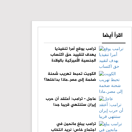
اقرأ أيضا
ترامب يوقع أمرا تنفيذيا
يهدف لتقييد حق اكتساب
الجنسية الأميركية بالولادة
الكويت تحبط تهريب شحنة
ضخمة إلى مصر..ماذا بداخلها؟
عاجل - ترامب: أعتقد أن حرب
إيران ستنتهي قريبا جدا
ترامب يبلغ مانحين في
اجتماع خاص: نريد انتخاب