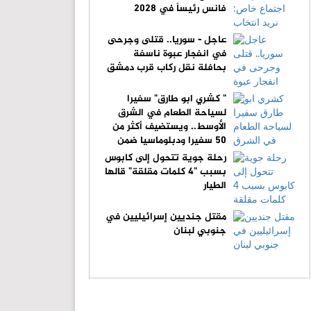
فانس رئيساً في 2028
عاجل - سوريا.. قتلى وجرحى
في انفجار عبوة ناسفة
بحافلة نقل ركاب قرب دمشق
" كشري ابو طارق" سفيرا
لسياحة الطعام في الشرق
الأوسط.. ويستضيف أكثر من
50 سفيرا ودبلوماسيا ضمن
مبادرة "دبلوماسية الكشري"
رحلة جوية تتحول إلى كابوس
بسبب "4 كلمات مقلقة" قالها
الطيار
مقتل جنديين إسرائيليين في
جنوبي لبنان