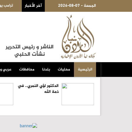
2026-08-07 - الجمعة
آخر الأخبار
مب يوقع أمرا تنفيذيا يهدف لتقييد حق اكتساب الجنسية الأميركية بالولادة
الناشر و رئيس التحرير
نشأت الحلبي
الرئيسية
محليات
بلدنا
محافظات
عربي و
الدكتور لؤي النمري.. في
ذمة الله