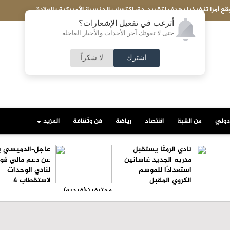
الكويت تحبط تهريب شحنة ضخمة إلى مصر..ماذا بداخلها؟
أترغب في تفعيل الإشعارات؟
حتى لا تفوتك آخر الأحداث والأخبار العاجلة
اشترك
لا شكراً
دولي
من القبة
اقتصاد
رياضة
فن وثقافة
المزيد
نادي الرمثا يستقبل
عاجل-الدميسي ي
مدربه الجديد غاسانين
عن دعم مالي فو
استعدادًا للموسم
لنادي الوحدات
الكروي المقبل
لاستقطاب 4
محترفين(فيديو)