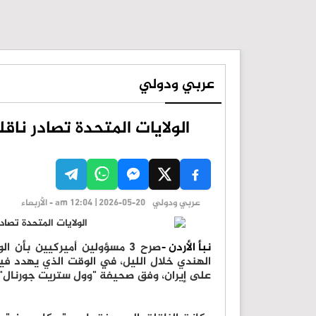
عربي ودولي
الولايات المتحدة تصادر نا
عربي ودولي
am 12:04 | 2026-05-20 - الأربعاء
نبأ الأردن -
صرح 3 مسؤولين أميركيين بأن
الهندي خلال الليل، في الوقت الذي يهدد فيه
على إيران، وفق صحيفة "وول ستريت جورنال".