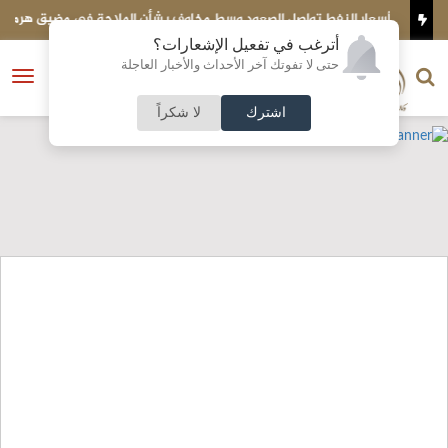
أسعار النفط تواصل الصعود وسط مخاوف بشأن الملاحة في مضيق هرمز
ت
أترغب في تفعيل الإشعارات؟
الناشر و رئيس التحرير
حتى لا تفوتك آخر الأحداث والأخبار العاجلة
النسخة الكاملة
فتح
نشأت الحلبي
القائمة
اشترك
لا شكراً