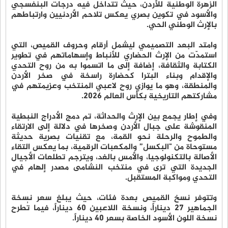
الزهرة الوطنية للأردن، حيث تتداخل فيه درجات البنفسجي
والأسود في تكوين بصري يعكس تلاحم الأردنيين وارتباطهم
بالإرث الوطني الحي.
وامتد البعد التصميمي ليشمل أرقام وحروف القميص، التي
استمدّت من الإرث الحضاري للأنباط وإسهاماتهم في تطوير
الكتابة والثقافة، إضافة إلى ما اتسموا به من روح التحدي
والإقدام وبناء البترا كحضارة راسخة في صخر الأردن
والمنطقة، وهو ما يوازي روح لاعبي المنتخب وعزيمتهم في
مشاركتهم التاريخية بكأس العالم 2026.
وفي إطار يجمع بين الإرث والحداثة، تم دمج الأدراج النبطية
المنقوشة على جبال الأردن وصخرها في دلالة إلى الارتقاء
والطموح والرحلة نحو القمة، مع تقنيات بصرية حديثة
مستوحاة من "البكسل” والمكعبات الرقمية، بما يعكس التقاء
الأصالة بالتكنولوجيا، والأمس بالغد، ويترجم تطلعات الأجيال
الجديدة التي ترى في منتخب النشامى مصدر إلهام في
التحدي ومواكبة المستقبل.
وتتوفر نسخ القميص بعدة فئات، حيث يبلغ سعر نسخة
الجماهير 27 ديناراً، ونسخة اللاعبين 60 ديناراً، فيما تُطرح
نسخة اللون الأسود الخاصة بسعر 40 ديناراً.