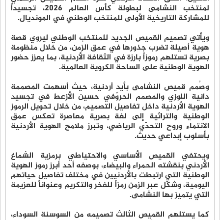
لمنتخب النشامى لبطولة كأس العالم 2026، تجسيداً
للمشاركة التاريخية الأولى للمنتخب الوطني في المونديال.
ويأتي تصميم القميص الجديد للمنتخب الوطني ليروي قصة
هوية أصيلة تضرب جذورها في عمق الزمن، من خلال منظومة
بصرية تستلهم رموزاً بارزة في الثقافة الأردنية، بما يعزز حضور
الهوية الوطنية على الساحة الكروية العالمية.
وصُمم قميص النشامى بأيدٍ أردنية، حيث أسهمت المصممة
دانية اللوزي والمصمم الحروفي حسين الأزعط في تجسيد
الهوية الأردنية داخل تفاصيل التصميم، من خلال تحويل الرموز
الوطنية والتراثية إلى لغة بصرية معاصرة تعكس عمق
الانتماء وروح التحدّي الرياضي، وتبرز ملامح الهوية الأردنية
بأسلوب إبداعي حديث.
ويحتفي القميص الأساسي والاحتياطي برمزية الشماغ
الأردني بنقشته الحمراء والبيضاء، بوصفه أحد أبرز رموز الهوية
الوطنية التي ارتبطت بالأردنيين في مختلف تفاصيل حياتهم
اليومية، وشكّل عبر الزمن رمزاً للفخر والتكريم وعنواناً للعزيمة
التي يتميز بها النشامى.
كما يستلهم القميص الثالث تصميمه من السوسنة السوداء،