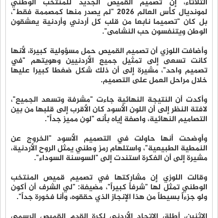
الثلاثاء، إن تصميم القميص الجديد للمنتخب الوطني
لمونديال كأس العالم 2026 "لم يصدر منها كمصممة فقط"،
بل كان "تصميما نابعا من قلب كل أردني وأردنية يعشقون
الوطن ويتنفسون حب النشامى".
وأضافت اللوزي أن تصميم القميص حمل مسؤولية كبيرة، لأنها
كانت تسعى إلى تمثيل جميع الأردنيين وهويتهم "في
تصميم واحد"، مشيرة إلى أن ذلك شكل ضغطا كبيرا عليها
خلال مراحل العمل على التصميم.
وأكدت أن النتيجة النهائية جاءت "مشرفة وتسعد الجميع"،
لافتة النظر إلى أن اللون الأسود كان الأقرب إلى قلبها من بين
التصاميم النهائية، واصفة إياه بأنه "لون مميز جداً".
وأوضحت أنها حاولت في التصميم الأسود "الخروج عن
النمطية الطبيعية"، واستلهام رمز وطني يمثل الروح الأردنية،
مشيرة إلى أن الفكرة استندت إلى "السوسنة السوداء".
وقالت اللوزي إن مشاركتها في تصميم قميص المنتخب
الوطني تمثل لها "شرفاً كبيراً"، مضيفة: "لي الشرف أن أكون
ولو جزءاً بسيطاً من هذا الإنجاز الذي حققوه، وأنا فخورة جداً".
الاثنين، أطلق الاتحاد الأردني لكرة القدم القميص الرسمي