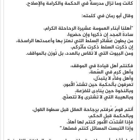
كانت وما تزال مدرسةً في الحكمة والكرامة والإصلاح.
وقال أبو رمان في كلمته:
"أهلنا أبناء العمومة عشيرة الرحاحلة الكرام،
سادةَ المجدِ إن ذُكروا وإن حضروا،
من بطون عشائر السلط التي نعتز بها وأعمدتها الراسخة،
إن ذُكرت السلط ذُكرت مآثركم،
ومن البيوت التي لا تُقاس بالعدد، بل تُوزن بالمواقف.
فكنتم أهل قيادةٍ في الموقف،
وأهل كرمٍ في السعة،
وأهل وفاءٍ لا يتبدّل،
تُعرفون بالحكمة حين تشتدّ الأمور،
وبالنخوة حين يُنادى للفزعة،
وبالهيبة التي لا تُشترى ولا تُتصنّع.
أنتم قومٌ عُرفتم برجاحة العقل قبل سطوة القول،
وبالحكمة قبل الحُكم،
فإذا اشتدّت الأمور كنتم لها أهلًا،
وإذا التبست المسائل كنتم فصلها.”