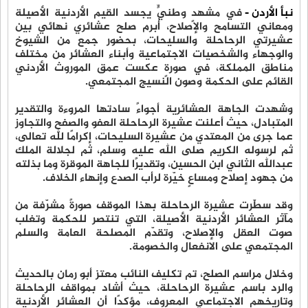
نبأ الأردن -
في مشهدٍ وطنيٍّ يجسد القيم الأردنية الأصيلة
ومعاني التسامح والإصلاح، أُبرم صلح عشائري نهائي بين
عشيرتي الرحاحلة والسليحات، بحضور جمع من الشيوخ
والوجهاء والشخصيات الاجتماعية وأبناء العشائر من مختلف
مناطق المملكة، في صورةٍ عكست عمق الموروث الأردني
القائم على الحكمة وصون النسيج المجتمعي.
وشهدت الجاهة العشائرية أجواءً سادتها المروءة والتقدير
المتبادل، حيث أعلنت عشيرة الرحاحلة العفو والصفح والتجاوز
عما جرى من المعتدي من عشيرة السليحات، إكرامًا لله تعالى،
ثم لرسوله الكريم صلى الله عليه وسلم، ثم لجلالة الملك
عبدالله الثاني ابن الحسين، وتقديرًا للجاهة الموقرة وما بذلته
من جهود إصلاح ومساعٍ خيّرة لرأب الصدع وإنهاء الخلاف.
وقد سطّرت عشيرة الرحاحلة بهذا الموقف صورةً مشرّفة من
مآثر العشائر الأردنية الأصيلة، التي تنتصر للحكمة وتغلب
صوت العقل والإصلاح، وتقدّم المصلحة العامة والسلم
المجتمعي على الانفعال والخصومة.
وخلال مراسم الصلح، تم تكليف النائب معتز أبو رمان بالحديث
والرد باسم عشيرة الرحاحلة، حيث أشاد بمواقف الرحاحلة
وتاريخهم الاجتماعي المعروف، مؤكدًا أن العشائر الأردنية