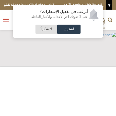
أحد
ترامب يوقع أمرا تنفيذيا يهدف لتقييد حق اكتساب الجنسية الأميركية
بالولادة
أترغب في تفعيل الإشعارات؟
الناشر و رئيس التحرير
حتى لا تفوتك آخر الأحداث والأخبار العاجلة
النسخة الكاملة
فتح
نشأت الحلبي
القائمة
اشترك
لا شكراً