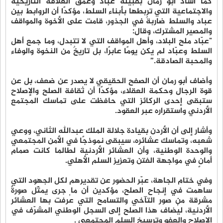
كما أشاد أبو رمان بقبيلة عباد وعمق العلاقة التاريخية
والاجتماعية التي تربطها بأبناء السلط، مؤكدًا أن الروابط بين
عباد والسلط ضاربةٌ في الجذور، قامت على الأخوة والمواقف
والمصير المشترك، وقال:
"عبّاد ملح البلاد، وأهل المواقف التي لا تتبدل، وما جمع أهل
السلط وعبّاد لم يكن يومًا عابرًا، بل تاريخٌ من النخوة والوفاء
والمحبة الصادقة.”
وأضاف أبو رمان أن الصفح الحقيقي لا يصدر عن ضعف، بل عن
قوة الرجال وحكمة العقلاء، مؤكدًا أن ثقافة الصلح والإصلاح
ستبقى إحدى الركائز التي حافظت على تماسك المجتمع
الأردني واستقراره عبر العقود.
وأشار إلى أن الأردن بقيادة جلالة الملك عبدالله الثاني، ووعي
شعبه، وتماسك عشائره، سيبقى نموذجًا في الأمن المجتمعي
والوحدة الوطنية، وأن العشائر الأردنية لطالما كانت صمام
أمانٍ في مواجهة الفتن وتعزيز السلم الأهلي.
وفي ختام الجاهة، عبّر الحضور عن تقديرهم لكل الجهود التي
ساهمت في إنجاح الصلح، مؤكدين أن ما جرى يمثّل صورةً
مشرقة من صور التآخي والتسامح التي عُرفت بها العشائر
الأردنية، ليُضاف هذا الصلح إلى السجل الوطني المشرّف في
الإصلاح والعفو وترسيخ السلم المجتمعي .