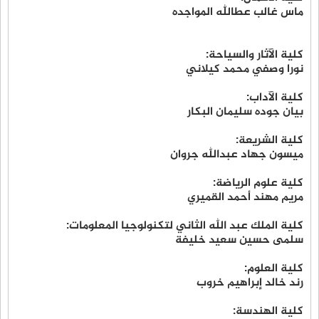
ماس غالب عطالله المواجده
كلية الآثار والسياحة:
نورا وصفي محمد كيلاني
كلية الآداب:
بيان جوده سليمان البكار
كلية الشريعة:
ميسون جهاد عبدالله جروان
كلية علوم الرياضة:
مريم مهند أحمد القميري
كلية الملك عبد الله الثاني لتكنولوجيا المعلومات:
سلمى حسين سعيد خليفة
كلية العلوم:
رند خالد إبراهيم خروب
كلية الهندسة: