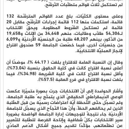
لم تستكمل ثلاث قوائم متطلّبات التّرشّح.
وعلى مستوى الكلّيّات، بلغ عدد القوائم المترشّحة 132
قائمة، استكملت منها 112 قائمة إجراءات التّرشّح، مقابل 20
قائمة لم تستكمل الشّروط المطلوبة. ويحقّ الانتخاب
لـ54,306 طلّاب وطالبات، منهم 34,648 من الإناث و19,658
من الذّكور، بينهم 48,207 طلبة من الجنسيّة الأردنيّة و6,099
من جنسيّاتٍ أخرى، فيما خصّصت الجامعة 59 صندوقَ اقتراع
لإنجاز العمليّة الانتخابيّة.
وقال إن النسبة العامة للاقتراع بلغت ( 44.17 %)، موضحًا أن
أعلى نسبة اقتراع كانت في كلية الحقوق بنسبة (73.04%)،
وأقل نسبة اقتراع كانت في كلية الشريعة (34.98%)، فيما
بلغت نسبة الاقتراع في فرع العقبة (57.5%).
وأشار الحوامدة إلى أنّ الانتخابات جرت بصورةٍ متميّزة عكست
الوعي الدّيمقراطيّ الحقيقيّ الذي يتمتّع به طلبة الجامعة،
ولم تسجَّل حتّى اللّحظة أيّة اعتراضاتٍ رسميّة من قبَل الطّلبة
الذين لم يحالفهم الحظّ، وأنّ هذا النّجاح الذي يسجَّل للجامعة
الأردنيّة جاء نتيجةً لتوجيهات إدارة الجامعة الواضحة بضرورة
سَيرِ الانتخابات بكلّ شفافية وإتاحة الفرصة للطّلبة للتّعبير
عن تطلّعاتهم، مؤكّدًا تقديمَ جميعِ أشكال الدّعم المادّي