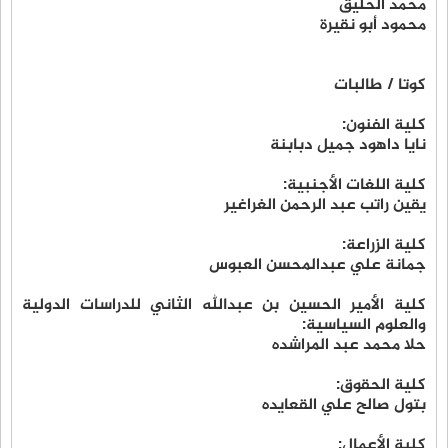
محمد الحليق
محمود أبو نقيرة
كوتا / طالبات
كلية الفنون:
نايا داهود جميل دبابنة
كلية اللغات الأجنبية:
يقين راتب عبد الرحمن الغراغير
كلية الزراعة:
جمانة علي عبدالمحسن العبوس
كلية الأمير الحسين بن عبدالله الثاني للدراسات الدولية
والعلوم السياسية:
حلا محمد عبد المراشده
كلية الحقوق:
بتول صالح علي القعايده
كلية الأعمال: