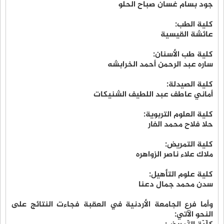
جود بسام غسان صباح الحلو
كلية الطب:
عائشة القيسية
كلية طب الأسنان:
ساره عبد الرحمن أحمد الخرابشه
كلية الصيدلة:
أماني عاطف عبد اللطيف الشنيكات
كلية العلوم التربوية:
حلا فلاح محمد الفار
كلية التمريض:
ملاك علاء ناصر الزواهره
كلية علوم التأهيل:
سدن محمد جمال دعنا
وأما فرع الجامعة الأردنية في العقبة فجاءت النتائج على
النحو الآتي: