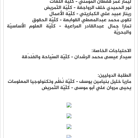
ليمار عمر قفطان المومني - كلّيّة اللّغات
نور الحميدي خلف الرواجفة - كلّيّة التّمريض
ريناز عبيد علي الكباريتي - كلّيّة الأعمال
تقوى محمد عبدالمعطي القوابعة - كلّيّة الحقوق
تمارا جمال عبدالقادر المراعية - كلّيّة العلوم الأساسيّة
والبحريّة
الاحتياجات الخاصة:
سيدار عيسى محمد الرشدان - كلّيّة السّياحة والفَندَقة
الطلبة الدوليين:
ماريا خليل بنيامين يوسف - كلّيّة نُظُم وتكنولوجيا المعلومات
يحيى مروان علي أبو موسى - كلّيّة التّمريض