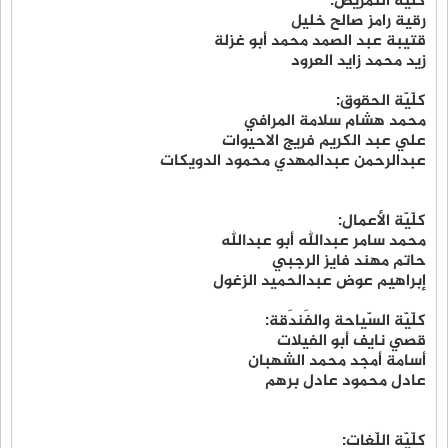
كلّيّة التّمريض:
رقية رامز صالح خليل
قتيبة عبد الصمد محمد أبو غزلة
زيد محمد زايد العرود
كلّيّة الحقوق:
محمد هشام سلامة المرافي
علي عبد الكريم فريج الاحيوات
عبدالرحمن عبدالمهدي محمود الدويكات
كلّيّة الأعمال:
محمد سامر عبدالله أبو عبدالله
حاتم مهند فايز الرجبي
إبراهيم عوض عبدالحميد الزغول
كلّيّة السّياحة والفَندَقة:
قصي نايف أبو الفيلات
أسامة أمجد محمد الشهبان
عادل محمود عادل برهم
كلّيّة اللّغات: