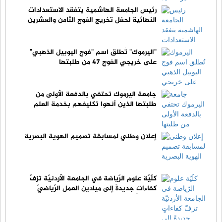
رئيس الجامعة الهاشمية يتفقد الاستعدادات
النهائية لحفل تخريج الفوج الثامن والعشرين
"اليرموك" تُطلق اسم "فوج اليوبيل الذهبي"
على خريجي الفوج 47 من طلبتها
جامعة اليرموك تحتفي بالدفعة الأولى من
طلبتها الذين أنهوا تكليفهم بخدمة العلم
إعلان وطني لمسابقة تصميم الهوية البصرية
كلّيّة علوم الرّياضة في الجامعة الأردنيّة تزفّ
كفاءاتٍ جديدةً إلى ميادين العمل الرّياضيّ