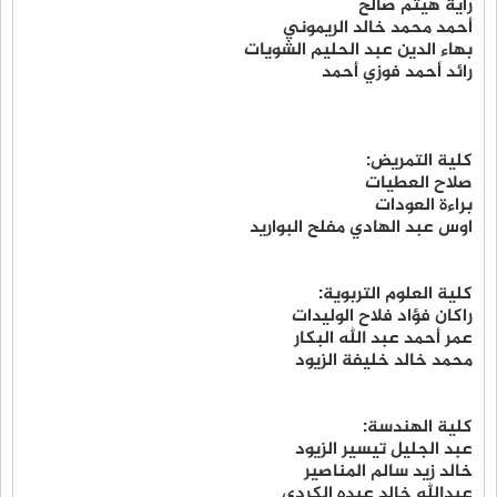
راية هيثم صالح
أحمد محمد خالد الريموني
بهاء الدين عبد الحليم الشويات
رائد أحمد فوزي أحمد
كلية التمريض:
صلاح العطيات
براءة العودات
اوس عبد الهادي مفلح البواريد
كلية العلوم التربوية:
راكان فؤاد فلاح الوليدات
عمر أحمد عبد الله البكار
محمد خالد خليفة الزيود
كلية الهندسة:
عبد الجليل تيسير الزيود
خالد زيد سالم المناصير
عبدالله خالد عبده الكردي