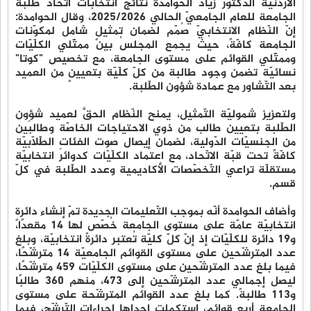
الأردنيّة الدّكتور زياد الحوامدة نتائجَ انتخابات اتّحاد طلبة
الجامعة للعام الجامعيّ الحالي 2025/2026، وقال الحوامدة:
إنّ النّظام الانتخابيّ صُمّم لضمان تمثيلٍ شامل لمكوّنات
الجامعة كافّةً، حيث يجمع المجلسُ بين ممثّلي الكلّيّات
وممثّلي القوائم على مستوى الجامعة، مع تخصيص "كوتا"
نسائيّة تضمن وجود طالبة من كلّ كلّيّة بتعيينٍ من العميد
بعد التّشاور مع عمادة شؤون الطّلبة.
ولتعزيز شموليّة التّمثيل، يمنح النّظام الحقَّ لعميد شؤون
الطّلبة بتعيين طالب من ذوي الاحتياجات الخاصّة وطالبَين
من الجنسيّات الدّولية، لضمان إيصال صوت الفئات الطّلّابيّة
كافّةً تحت قبّة الاتّحاد، مع اعتماد الكلّيّات كدوائرَ انتخابيّة
مستقلّة تراعي التّخصّصات الأكاديمية وعدد الطّلبة في كلّ
قسم.
وأضاف الحوامدة أنّه بموجب التّعليمات الجديدة تمّ إنشاء دائرةٍ
انتخابيّة عامّة على مستوى الجامعة خُصّص لها 14 مقعدًا،
و19 دائرة للكلّيّات إذ إنّ كلّ كليّة تُعتبر دائرةً انتخابيّة، وبلغ
عدد المترشّحين على مستوى القوائم الجامعيّة 14 مترشّحًا،
فيما بلغ عدد المترشّحين على مستوى الكلّيّات 459 مترشّحًا،
ليصل إجمالي عدد المترشّحين إلى 473، منهم 360 طالبًا
و113 طالبةً. كما بلغ عدد القوائم المترشّحة على مستوى
الجامعة أربع قوائم، استكملت إحداها إجراءات التّرشّح، فيما