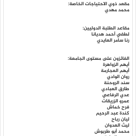
مقعد ذوي الاحتياجات الخاصة:
محمد مهدي
مقاعد الطلبة الدوليين:
لطفي أحمد هديانا
رنا سامر العايدي
الفائزون على مستوى الجامعة:
أيهم الزواهرة
أيهم العجارمة
روان الوادي
سند الروحنة
طارق العبادي
عدي الرفاعي
عمرو الزريقات
فرح خماش
كندة عبد الرحيم
ليان رباح
ليث العدوان
محمد أبو طربوش