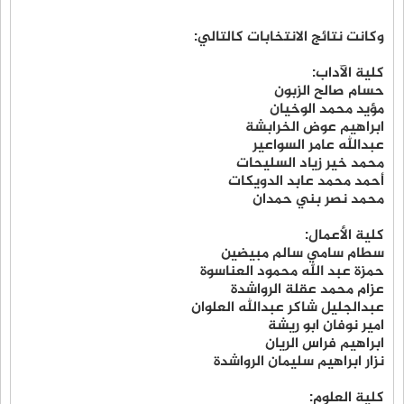
وكانت نتائج الانتخابات كالتالي:
كلية الآداب:
حسام صالح الزبون
مؤيد محمد الوخيان
ابراهيم عوض الخرابشة
عبدالله عامر السواعير
محمد خير زياد السليحات
أحمد محمد عابد الدويكات
محمد نصر بني حمدان
كلية الأعمال:
سطام سامي سالم مبيضين
حمزة عبد الله محمود العناسوة
عزام محمد عقلة الرواشدة
عبدالجليل شاكر عبدالله العلوان
امير نوفان ابو ريشة
ابراهيم فراس الريان
نزار ابراهيم سليمان الرواشدة
كلية العلوم: