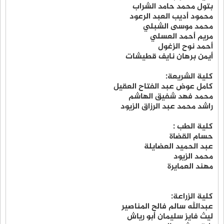
بتول محمد حامد الشراب
محمود أديب العبد الرعود
محمد موسى الشبلي
مريم أحمد العسلي
أحمد نوح الزغول
أيمن برهان نايف قطيشات
كلية الشريعة:
كامل عوض عبد الفتاح العقيل
محمد فهد شفيق الهاشم
راشد محمد عبد الرزاق الزيود
كلية الطب :
حسام القضاة
عبد الحميد العضايلة
محمد الزيود
مهند العمايرة
كلية الزراعة:
عبدالله سالم فالح المناصير
ليث فايز سليمان أبو رياش