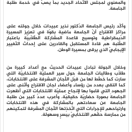
والمعنوي لمجلس الاتّحاد الجديد بما يصبّ في خدمة طلبة
الجامعة.
وأكّد رئيس الجامعة الدّكتور نذير عبيدات خلال جولته على
مراكز الاقتراع أنّ الجامعة ماضية بقوّة في تعزيز المسيرة
الدّيمقراطية وتوسيع قاعدة المشاركة الطّلّابيّة باعتبار
الطّلبة هم قادةَ المستقبل والقادرين على إحداث التّغيير
الإيجابيّ الذي يرقى بمسيرة الوطن.
وخلال الجولة تبادل عبيدات الحديث مع أعداد كبيرة من
طلّاب وطالبات الجامعة حول سير العمليّة الانتخابيّة التي
سارت كما خُطّط لها من قبَل اللّجان المشرفة على الانتخابات،
كما التقى بعدد من رؤساء وأعضاء لجان الاقتراع وأثنى على
الجهود التي قاموا بها لإنجاح عمليّة الانتخابات التي أظهرت
الجامعةَ بصورة حضاريّة حقيقيّة. وأعرب عددٌ كبير من طلبة
الجامعة عن سعادتهم بالمشاركة في هذه الانتخابات
وارتياحهم للإجراءات التي اتّخذتها اللّجان المشرفة لتمكينهم
من ممارسة حقّهم الانتخابيّ بيُسرٍ وسهولة.