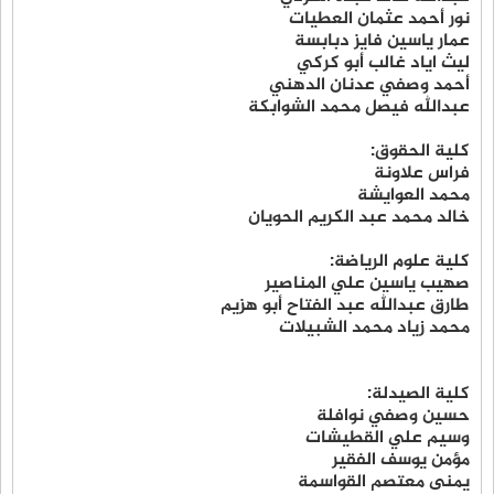
نور أحمد عثمان العطيات
عمار ياسين فايز دبابسة
ليث اياد غالب أبو كركي
أحمد وصفي عدنان الدهني
عبدالله فيصل محمد الشوابكة
كلية الحقوق:
فراس علاونة
محمد العوايشة
خالد محمد عبد الكريم الحويان
كلية علوم الرياضة:
صهيب ياسين علي المناصير
طارق عبدالله عبد الفتاح أبو هزيم
محمد زياد محمد الشبيلات
كلية الصيدلة:
حسين وصفي نوافلة
وسيم علي القطيشات
مؤمن يوسف الفقير
يمنى معتصم القواسمة