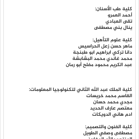
كلية طب الأسنان:
أحمد العمرو
تقى العبادي
ينال بني مصطفى
كلية علوم التأهيل:
ماهر حسن زعل الحراسيس
دانا تركي ابراهيم ابو طبنجة
محمد غاندي محمد البشابشة
عبد الكريم محمود مفلح أبو رمان
كلية الملك عبد الله الثاني لتكنولوجيا المعلومات:
القاسم محمد خريسات
مجدي محمد حسان
معتصم عارف الحديد
ادم هاني الدويكات
كلية الفنون والتصميم:
مصطفى وصفي الطويل