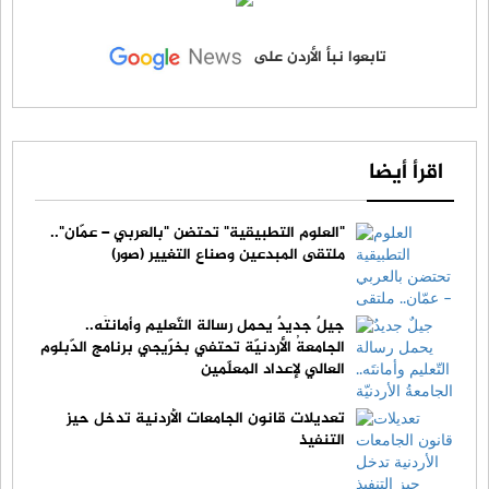
تابعوا نبأ الأردن على
اقرأ أيضا
"العلوم التطبيقية" تحتضن "بالعربي – عمّان"..
ملتقى المبدعين وصناع التغيير (صور)
جيلٌ جديدٌ يحمل رسالة التّعليم وأمانتَه..
الجامعةُ الأردنيّة تحتفي بخرّيجي برنامج الدّبلوم
العالي لإعداد المعلّمين
تعديلات قانون الجامعات الأردنية تدخل حيز
التنفيذ