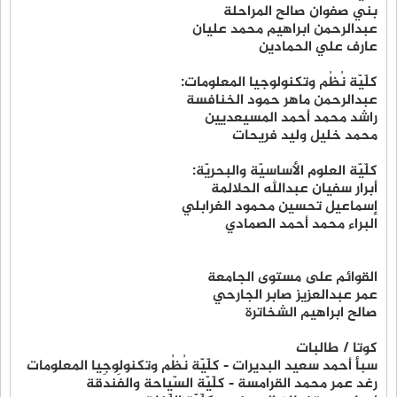
بني صفوان صالح المراحلة
عبدالرحمن ابراهيم محمد عليان
عارف علي الحمادين
كلّيّة نُظُم وتكنولوجيا المعلومات:
عبدالرحمن ماهر حمود الخنافسة
راشد محمد أحمد المسيعديين
محمد خليل وليد فريحات
كلّيّة العلوم الأساسيّة والبحريّة:
أبرار سفيان عبدالله الحلالمة
إسماعيل تحسين محمود الغرابلي
البراء محمد أحمد الصمادي
القوائم على مستوى الجامعة
عمر عبدالعزيز صابر الجارحي
صالح ابراهيم الشخاترة
كوتا / طالبات
سبأ أحمد سعيد البديرات - كلّيّة نُظُم وتكنولوجيا المعلومات
رغد عمر محمد القرامسة - كلّيّة السّياحة والفَندَقة