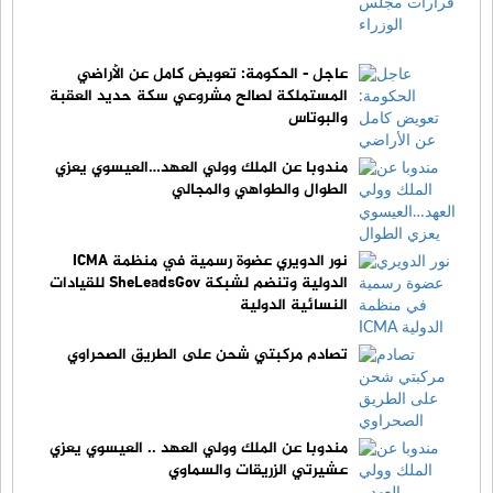
عاجل - الحكومة: تعويض كامل عن الأراضي
المستملكة لصالح مشروعي سكة حديد العقبة
والبوتاس
مندوبا عن الملك وولي العهد…العيسوي يعزي
الطوال والطواهي والمجالي
نور الدويري عضوة رسمية في منظمة ICMA
الدولية وتنضم لشبكة SheLeadsGov للقيادات
النسائية الدولية
تصادم مركبتي شحن على الطريق الصحراوي
مندوبا عن الملك وولي العهد .. العيسوي يعزي
عشيرتي الزريقات والسماوي