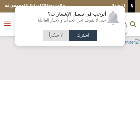
عقد الدورة التكميلية للتوجيهي نهاية كانون الأول المقبل
أترغب في تفعيل الإشعارات؟
الناشر و رئيس التحرير
حتى لا تفوتك آخر الأحداث والأخبار العاجلة
النسخة الكاملة
فتح
نشأت الحلبي
القائمة
اشترك
لا شكراً