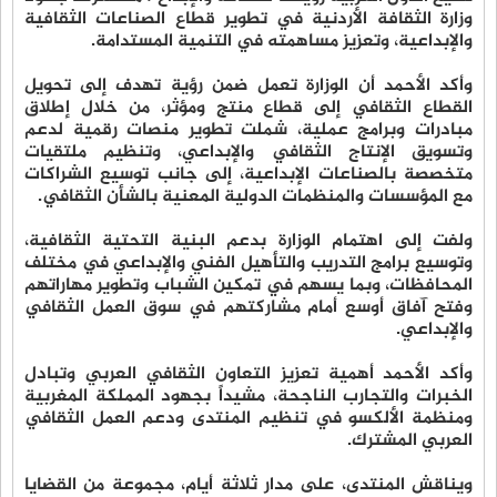
وزارة الثقافة الأردنية في تطوير قطاع الصناعات الثقافية
والإبداعية، وتعزيز مساهمته في التنمية المستدامة.
وأكد الأحمد أن الوزارة تعمل ضمن رؤية تهدف إلى تحويل
القطاع الثقافي إلى قطاع منتج ومؤثر، من خلال إطلاق
مبادرات وبرامج عملية، شملت تطوير منصات رقمية لدعم
وتسويق الإنتاج الثقافي والإبداعي، وتنظيم ملتقيات
متخصصة بالصناعات الإبداعية، إلى جانب توسيع الشراكات
مع المؤسسات والمنظمات الدولية المعنية بالشأن الثقافي.
ولفت إلى اهتمام الوزارة بدعم البنية التحتية الثقافية،
وتوسيع برامج التدريب والتأهيل الفني والإبداعي في مختلف
المحافظات، وبما يسهم في تمكين الشباب وتطوير مهاراتهم
وفتح آفاق أوسع أمام مشاركتهم في سوق العمل الثقافي
والإبداعي.
وأكد الأحمد أهمية تعزيز التعاون الثقافي العربي وتبادل
الخبرات والتجارب الناجحة، مشيداً بجهود المملكة المغربية
ومنظمة الألكسو في تنظيم المنتدى ودعم العمل الثقافي
العربي المشترك.
ويناقش المنتدى، على مدار ثلاثة أيام، مجموعة من القضايا