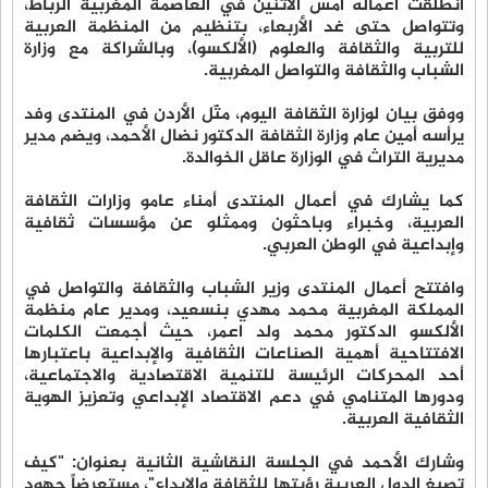
انطلقت أعماله امس الاثنين في العاصمة المغربية الرباط،
وتتواصل حتى غد الأربعاء، بتنظيم من المنظمة العربية
للتربية والثقافة والعلوم (الألكسو)، وبالشراكة مع وزارة
الشباب والثقافة والتواصل المغربية.
ووفق بيان لوزارة الثقافة اليوم، مثّل الأردن في المنتدى وفد
يرأسه أمين عام وزارة الثقافة الدكتور نضال الأحمد، ويضم مدير
مديرية التراث في الوزارة عاقل الخوالدة.
كما يشارك في أعمال المنتدى أمناء عامو وزارات الثقافة
العربية، وخبراء وباحثون وممثلو عن مؤسسات ثقافية
وإبداعية في الوطن العربي.
وافتتح أعمال المنتدى وزير الشباب والثقافة والتواصل في
المملكة المغربية محمد مهدي بنسعيد، ومدير عام منظمة
الألكسو الدكتور محمد ولد اعمر، حيث أجمعت الكلمات
الافتتاحية أهمية الصناعات الثقافية والإبداعية باعتبارها
أحد المحركات الرئيسة للتنمية الاقتصادية والاجتماعية،
ودورها المتنامي في دعم الاقتصاد الإبداعي وتعزيز الهوية
الثقافية العربية.
وشارك الأحمد في الجلسة النقاشية الثانية بعنوان: "كيف
تصيغ الدول العربية رؤيتها للثقافة والإبداع"، مستعرضاً جهود