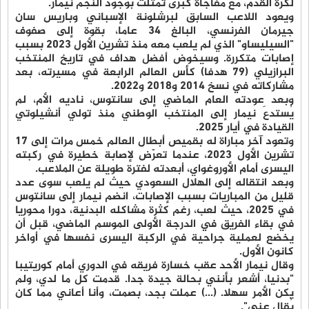
لكرة القدم، مع مفاجأة كبرى تمثلت بوجود النجم نيمار.
ويعود اللاعب السابق لبرشلونة الإسباني وباريس سان
جيرمان الفرنسي، البالغ 34 عاما، بقوة إلى صفوف
"السيليساو" الذي لم يلعب معه منذ تشرين الأول 2023 بسبب
إصابات متكررة. وسيخوض أفضل هداف في تاريخ المنتخب
البرازيلي (79 هدفا) كأس العالم الرابعة في مسيرته، بعد
مشاركاته في نسخ 2014 و2018 و2022.
وبعد عودته العام الماضي إلى سانتوس، ناديه الأم، لم
يُستدعَ نيمار إلى المنتخب الوطني منذ تولي أنشيلوتي
القيادة في أيار 2025.
وتعود آخر مباراة له بقميص أبطال العالم خمس مرات إلى 17
تشرين الأول 2023، عندما تعرّض لإصابة خطيرة في ركبته
اليسرى أمام الأوروغواي، أبعدته لفترة طويلة عن الملاعب.
وبعد انتقاله إلى الهلال السعودي حيث لم يلعب سوى عدد
قليل من المباريات بسبب الإصابات، انضم نيمار إلى سانتوس
في 2025، حيث لعب، رغم كثرة مشاكله البدنية، دورا محوريا
في بقاء الفريق في الدرجة الأولى الموسم الماضي، قبل أن
يخضع لعملية جراحية في الركبة اليسرى نفسها في أواخر
كانون الأول.
وقال نيمار الأحد عقب خسارة فريقه في الدوري أمام كوريتيبا
"بدنيا، أشعر بأنني بحالة جيدة جدا. قدمت كل ما لدي، ولم
يكن الأمر سهلا. (...) عملت بجد، بصمت، وأنا أعاني مما كان
يُقال عني".