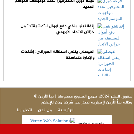
قرعة دوري المحترفين تحدد مواجهات الموسم
الجديد
إنفانتينو ينفي دفع أموال لـ"عشيقته" من
خزائن الاتحاد الأوروبي
الفيصلي ينفي استقالة الحوراني: إشاعات
والإدارة متماسكة
© حقوق النشر 2024، جميع الحقوق محفوظة | نبأ الأردن
وكالة نبأ الأردن اإخبارية تصدر عن شركة مدن للإعلام
الرئيسية
من نحن
اتصل بنا
تصميم و تطوير
عاج