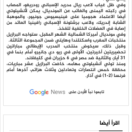
وفي ظل غياب لاعب ريال مدريد الإسباني رودريغو، المصاب
في ركبته اليمنى والغائب عن المونديال، يمكن لأنشيلوتي
أيضا الاعتماد هجوميا على فينيسيوس جونيور، والموهبة
الشابة إندريك، ولاعب برشلونة الإسباني رافينيا العائد من
إصابة في العضلات الخلفية للفخذ.
وفي مونديال أميركا الشمالية الشهر المقبل، ستواجه البرازيل
منتخبات المغرب واسكتلندا وهايتي ضمن المجموعة الثالثة.
وقبل ذلك، سيخوض منتخب المدرب الإيطالي مباراتين
تحضيريتين أخيرتين، الأولى في ريو دي جانيرو أمام بنما في
31 أيار، والثانية ضد مصر في 6 حزيران في كليفلاند.
ومنذ تولي أنشيلوتي مهامه، خاضت البرازيل عشر مباريات،
محققة خمس انتصارات وتعادلين وثلاث هزائم، آخرها أمام
فرنسا (2-1) في آذار.
تابعوا نبأ الأردن على
اقرأ أيضا