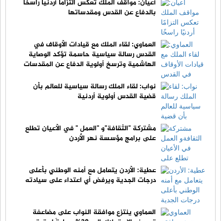
أعيان: مواقف الملك تعكس التزامًا أردنيًا راسخًا
بالدفاع عن القدس ومقدساتها
العماوي: لقاء الملك مع قيادات الأوقاف في
القدس رسالة سياسية حاسمة تؤكد الوصاية
الهاشمية وترسخ أولوية الدفاع عن المقدسات
نواب: لقاء الملك رسالة سياسية للعالم بأن
قضية القدس أولوية أردنية
مشتركة "الثقافة"و "العمل " في الأعيان تطلع
على برامج مؤسسة نهر الأردن
عطية: الأردن يتعامل مع أمنه الوطني بأعلى
درجات الجدية ويرفض أي اعتداء على سيادته
العماوي ينتزع موافقة النواب على مضاعفة