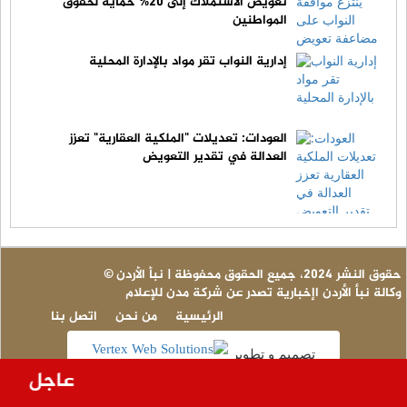
تعويض الاستملاك إلى 20% حمايةً لحقوق
المواطنين
إدارية النواب تقر مواد بالإدارة المحلية
العودات: تعديلات "الملكية العقارية" تعزز
العدالة في تقدير التعويض
© حقوق النشر 2024، جميع الحقوق محفوظة | نبأ الأردن
وكالة نبأ الأردن اإخبارية تصدر عن شركة مدن للإعلام
الرئيسية
من نحن
اتصل بنا
تصميم و تطوير
عاجل - لا