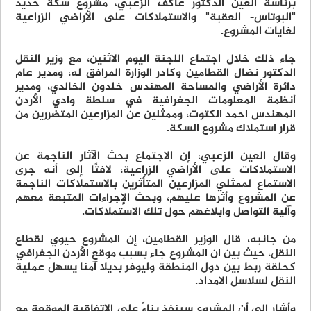
برئاسة العين الدكتور عاكف الزعبي، مشروع سكة حديد
"البوتاس- العقبة" والاستملاكات على الأراضي الزراعية
لغايات المشروع.
جاء ذلك خلال اجتماع اللجنة اليوم الاثنين، مع وزير النقل
الدكتور نضال القطامين وكادر الوزارة المرافق له، ومدير عام
دائرة الأراضي والمساحة المهندس خلدون الخالدي، ومدير
أنظمة المعلومات الجغرافية في سلطة وادي الأردن
المهندس احمد الكتوت، وممثلين عن المزارعين المتضررين من
قرار استملاك مشروع السكة.
وقال العين الزعبي، إن الاجتماع بحث الآثار الناجمة عن
الاستملاكات على الأراضي الزراعية، لافتًا إلى أنه جرى
الاستماع لممثلي المزارعين المتأثرين بالاستملاكات الناجمة
عن المشروع وأثرها عليهم، وبحث الإجراءات المتبعة معهم
وآلية التواصل وابلاغهم حول تلك الاستملاكات.
من جانبه، قال الوزير القطامين، إن المشروع حيوي لقطاع
النقل، حيث بين ان المشروع جاء بسبب موقع الأردن الجغرافي
كحلقة ربط بين دول المنطقة وليوفر بديلا آمنا يسهل عملية
النقل لسلاسل الامداد.
وأشار إلى أن المشروع سينفذ بناءً على الاتفاقية الموقعة مع