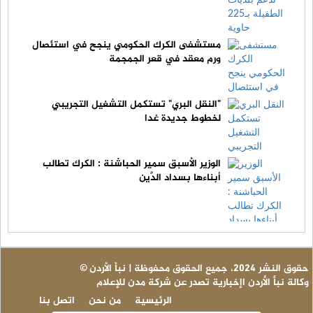
مستشفى الكرك الحكومي ينجح في استئصال
ورم معقد في قعر الجمجمة
"النقل البري" تستكمل التشغيل التجريبي
لخطوط جديدة غدا
الوزير الأسبق سمير الحباشنة : الكرك تطالب
أبناءها بسداد الدَّين
© حقوق النشر 2024، جميع الحقوق محفوظة | نبأ الأردن
وكالة نبأ الأردن اإخبارية تصدر عن شركة مدن للإعلام
الرئيسية
من نحن
اتصل بنا