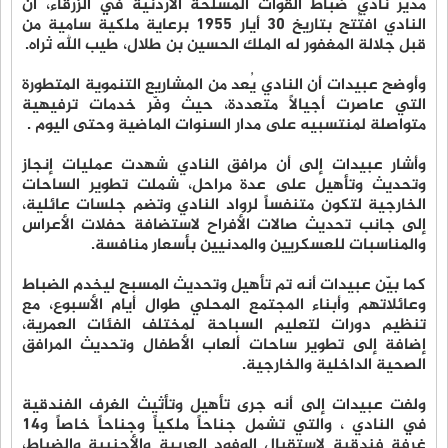
مدير نادي ضباط القوات المسلحة الأردنية في الزرقاء، أن
النادي افتُتح بتاريخ 30 أيار 1955 برعاية ملكية سامية من
قبل جلالة المغفور له الملك الحسين بن طلال، طيب الله ثراه.
وأوضح عبيدات أن النادي يُعد من المشاريع التنموية المتطورة
التي عاصرت أجيالاً متعددة، حيث وفّر خدمات ترفيهية
متواصلة لمنتسبيه على مدار السنوات الماضية وحتى اليوم .
وأشار عبيدات إلى أن مرافق النادي شهدت عمليات إنجاز
وتحديث وتأهيل على عدة مراحل، شملت تطوير الساحات
الخارجية لتكون متنفساً لرواد النادي وتضم جلسات عائلية،
إلى جانب تحديث صالات الأفراح لاستضافة حفلات الأعراس
والمناسبات للعسكريين والمدنيين بأسعار منافسة.
كما بيّن عبيدات أنه تم تأهيل وتحديث المسبح ليخدم الضباط
وعائلاتهم وأبناء المجتمع المحلي طوال أيام الأسبوع، مع
تنظيم دورات لتعليم السباحة لمختلف الفئات العمرية،
إضافة إلى تطوير ساحات ألعاب الأطفال وتحديث المرافق
الصحية الداخلية والخارجية.
ولفت عبيدات إلى أنه جرى تأهيل وتأثيث الغرف الفندقية
في النادي ، والتي تشمل جناحاً ملكياً وجناحاً خاصاً و14
غرفة فندقية لاستقبال الوفود العربية والأجنبية والضباط،