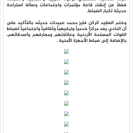
فضلاً عن إنشاء قاعة مؤتمرات واجتماعات وصالة استراحة
حديثة لكبار الضباط.
وختم العقيد الركن فايز محمد عبيدات حديثه بالتأكيد على
أن النادي يُعد مركزاً خدمياً وترفيهياً وثقافياً واجتماعياً لضباط
القوات المسلحة الأردنية وعائلاتهم ومعارفهم وأصدقائهم،
بالإضافة إلى ضباط الأجهزة الأمنية .