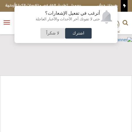
رسميا .. تطبيق الفار في منافسات الكرة الأردنية
ع
أترغب في تفعيل الإشعارات؟
الناشر و رئيس التحرير
حتى لا تفوتك آخر الأحداث والأخبار العاجلة
النسخة الكاملة
فتح
نشأت الحلبي
القائمة
اشترك
لا شكراً