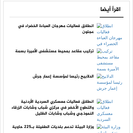
اقرأ أيضا
انطلاق فعاليات مهرجان العباءة الخضراء في
عجلون
تركيب مقاعد بمحيط مستشفى الأميرة بسمة
الدلابيح رئيسا لمؤسسة إعمار جرش
انطلاق فعاليات معسكري السردية الأردنية
والتطوع الأخضر في مركزي شباب وشابات الزرقاء
النموذجي وشباب وشابات الظليل
وزارة البيئة تدعم بلديات الطفيلة بـ225 حاوية