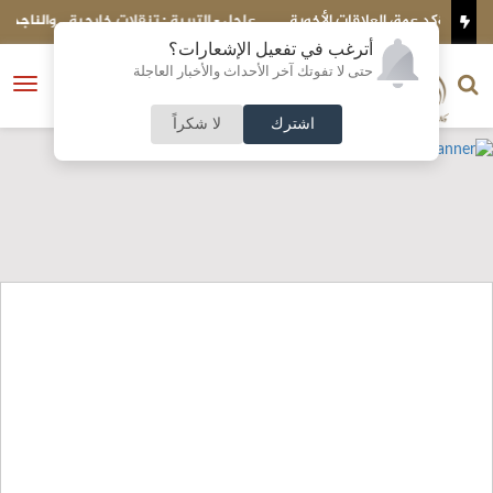
وية
عاجل - التربية : تنقلات خارجية .. والناجحين لامتحانات الكفاية باللغة
العربية (أسماء)
أترغب في تفعيل الإشعارات؟
الناشر و رئيس التحرير
حتى لا تفوتك آخر الأحداث والأخبار العاجلة
النسخة الكاملة
فتح
نشأت الحلبي
القائمة
اشترك
لا شكراً