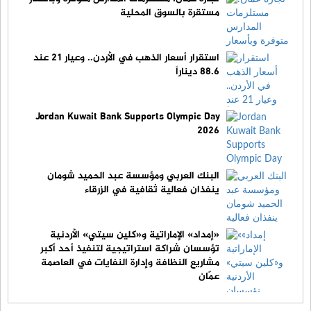
مستقرة بالسوق المحلية
استقرار أسعار الذهب في الأردن.. وعيار 21 عند
88.6 ديناراً
Jordan Kuwait Bank Supports Olympic Day
2026
البنك العربي ومؤسسة عبد الحميد شومان
ينفذان فعالية ثقافية في الزرقاء
«إمداد» الإماراتية و«كلين سيتي» الأردنية
تؤسسان شراكة استراتيجية لتنفيذ أحد أكبر
مشاريع النظافة وإدارة النفايات في العاصمة
عمّان