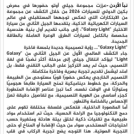
نبأ الأردن -
عززت مجموعة جيلي أوتو حضورها في معرض
بكين الدولي للسيارات 2026 من خلال الكشف عن مجموعة
من الابتكارات التي تعكس توجهها المستقبلي في عالم
السيارات الكهربائية الذكية، يتقدمها الجيل الثاني من سيارة
الاختبار
"
Galaxy Light
”
، إلى جانب تقديم أول بنية هندسية
مخصصة بالكامل لسيارات الطرق الوعرة العاملة بالطاقة
الجديدة
.
"Galaxy Light”...
رؤية تصميمية جديدة بلمسة فاخرة
جاء الكشف العالمي الأول عن الجيل الثاني من
"Galaxy
Light”
ليؤكد انتقال جيلي إلى مرحلة أكثر نضجًا في لغة
التصميم، حيث لم يعد التركيز على الجانب التقني فقط، بل
امتد ليشمل تقديم تجربة بصرية وفاخرة متكاملة
.
التصميم الخارجي يعكس حضورًا قويًا مستوحى من الطبيعة
والحركة، مع خطوط ديناميكية تمنح السيارة طابعًا هجوميًا
ومتوازنًا في الوقت نفسه. كما تبرز عناصر الإضاءة المتطورة
كجزء أساسي من الهوية التصميمية، مع تفاصيل دقيقة تعزز
الإحساس بالفخامة والتطور
.
أما المقصورة الداخلية، فتعكس فلسفة مختلفة تقوم على
دمج التكنولوجيا مع الراحة الحسية، حيث تم استخدام مواد
طبيعية مع تقنيات ذكية لخلق بيئة هادئة ومتغيرة حسب
احتياجات المستخدم، سواء من حيث الإضاءة أو المناخ أو حتى
التجربة الصوتية. هذا التوجه يضع تجربة الركاب في قلب