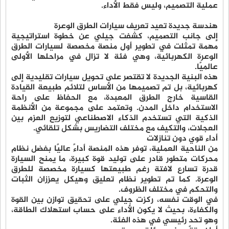
عملية التصميم، وليس فقط الأداء
.
هندسة جديدة تعيد تعريف سيارات الطرق الوعرة
إلى جانب التصميم، كشفت جيلي عن خطوة استراتيجية
مهمة تمثلت في تطوير أول منصة مخصصة لسيارات الطرق
الوعرة الكهربائية، وهي فئة لا تزال في مراحلها الأولى
عالميًا
.
هذه البنية الجديدة لا تقتصر على تحويل سيارات تقليدية إلى
كهربائية، بل تم تصميمها من الأساس لتلائم طبيعة القيادة
القاسية خارج الطرق المعبدة، مع الحفاظ على راحة
الاستخدام داخل المدن. وتعتمد على مجموعة من الأنظمة
الذكية التي تستخدم الذكاء الاصطناعي لتوزيع العزم بين
العجلات، والتكيف مع مختلف التضاريس بشكل تلقائي
.
أداء قوي دون تنازلات
من الناحية العملية، توفر هذه المنصة أداءً عاليًا بفضل نظام
محركات متطور قادر على توليد قوة كبيرة، ما يمنح السيارة
قدرة تسارع لافتة رغم طبيعتها كسيارة مخصصة للطرق
الوعرة. كما تم تطوير نظام تعليق وهيكل يعززان الثبات
والتحكم في مختلف الظروف
.
في الوقت نفسه، ركزت جيلي على تحقيق توازن بين القوة
والكفاءة، بحيث لا يكون الأداء على حساب استهلاك الطاقة،
وهو تحدٍ رئيسي في هذه الفئة
.