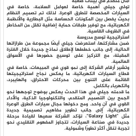
أمان متقدم في بيئات صعبة
تولي جيلي أهمية خاصة لعوامل السلامة، خاصة في
السيارات المخصصة للطرق الوعرة. لذلك تم تصميم النظام
بحيث يفصل بين المكونات الحساسة مثل البطارية والأنظمة
الكهربائية، مع توفير طبقات حماية إضافية تقلل من المخاطر
في الظروف القاسية
.
استراتيجية توسع مدروسة
ضمن مشاركتها، استعرضت جيلي أيضًا مجموعة من طرازاتها
الحالية، إلى جانب خططها لإطلاق نماذج جديدة خلال الفترة
المقبلة، مع التركيز على توسيع حضورها في الأسواق
العالمية
.
وتشير أرقام الشركة إلى نمو قوي في المبيعات، خاصة في
قطاع السيارات الكهربائية، ما يعكس نجاح استراتيجيتها
القائمة على التنوع بين محركات الاحتراق،
والهايبرد
،
والكهرباء بالكامل
.
ما قدمته جيلي في هذا الحدث يعكس بوضوح توجهها نحو
الجمع بين التصميم المتقدم، والتكنولوجيا الذكية، والأداء
القوي في آنٍ واحد. ومع دخولها مجال سيارات الطرق الوعرة
الكهربائية، إلى جانب تطوير مفاهيم تصميمية جديدة
مثل
"Galaxy Light”
، تؤكد الشركة سعيها لقيادة مرحلة
جديدة في صناعة السيارات، تتجاوز المفهوم التقليدي نحو
تجربة تنقل أكثر تطورًا وشمولية
.