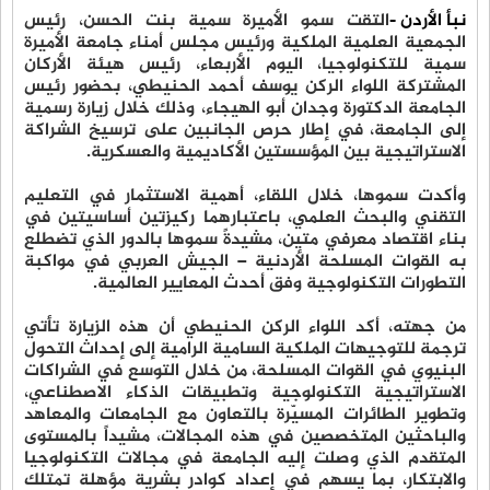
نبأ الأردن -
التقت سمو الأميرة سمية بنت الحسن، رئيس
الجمعية العلمية الملكية ورئيس مجلس أمناء جامعة الأميرة
سمية للتكنولوجيا، اليوم الأربعاء، رئيس هيئة الأركان
المشتركة اللواء الركن يوسف أحمد الحنيطي، بحضور رئيس
الجامعة الدكتورة وجدان أبو الهيجاء، وذلك خلال زيارة رسمية
إلى الجامعة، في إطار حرص الجانبين على ترسيخ الشراكة
الاستراتيجية بين المؤسستين الأكاديمية والعسكرية.
وأكدت سموها، خلال اللقاء، أهمية الاستثمار في التعليم
التقني والبحث العلمي، باعتبارهما ركيزتين أساسيتين في
بناء اقتصاد معرفي متين، مشيدةً سموها بالدور الذي تضطلع
به القوات المسلحة الأردنية – الجيش العربي في مواكبة
التطورات التكنولوجية وفق أحدث المعايير العالمية.
من جهته، أكد اللواء الركن الحنيطي أن هذه الزيارة تأتي
ترجمة للتوجيهات الملكية السامية الرامية إلى إحداث التحول
البنيوي في القوات المسلحة، من خلال التوسع في الشراكات
الاستراتيجية التكنولوجية وتطبيقات الذكاء الاصطناعي،
وتطوير الطائرات المسيّرة بالتعاون مع الجامعات والمعاهد
والباحثين المتخصصين في هذه المجالات، مشيداً بالمستوى
المتقدم الذي وصلت إليه الجامعة في مجالات التكنولوجيا
والابتكار، بما يسهم في إعداد كوادر بشرية مؤهلة تمتلك