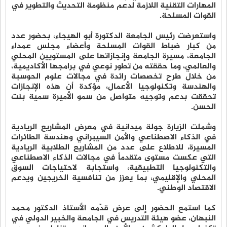
المهارات التقنية اللازمة لدعم منظومة التحديث والتطوير في
القوات المسلحة.
واستعرضت رئيس الجامعة الدكتورة أبو الهيجاء، بحضور عدد
من كبار ضباط القوات المسلحة وأعضاء مجلس عمداء
الجامعة، مسيرة الجامعة وإنجازاتها على المستويين المحلي
والعالمي، وما حققته من تطور نوعي في برامجها الأكاديمية،
من خلال طرح تخصصات رائدة في مجالات علوم الحوسبة
والهندسة وتكنولوجيا الأعمال، مؤكدة أن هذه الإنجازات
تحققت بدعم وتوجيه متواصل من سمو الأميرة سمية بنت
الحسن.
وشملت الزيارة جولة ميدانية في معرض المشاريع الريادية
في الذكاء الاصطناعي والأمن السيبراني وهندسة الطائرات
المسيرة، للاطلاع على عدد من المشاريع الطلابية الريادية
التي عكست مستوى متقدماً في مجالات الذكاء الاصطناعي
والتكنولوجيا التطبيقية، واستجابة لاحتياجات السوق
المحلي والإقليمي، بما يعزز من تنافسية الخريجين ويدعم
الاقتصاد الوطني.
كما استمع الحضور إلى عرض قدّمه الأستاذ الدكتور محمد
النبهان، عضو هيئة التدريس في الجامعة والخبير الدولي في