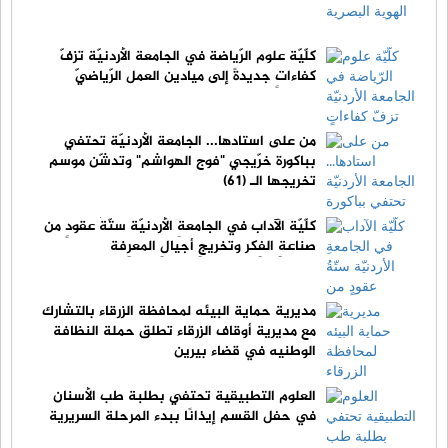
كلّيّة علوم الرّياضة في الجامعة الأردنيّة تزفّ
كفاءاتٍ جديدةً إلى ميادين العمل الرّياضيّ
من على استادها... الجامعة الأردنيّة تحتفي
بباكورة خرّيجي "فوج الهواشم" وتدشّن موسم
تخريجها الـ (61)
كلّيّة الآداب في الجامعةِ الأردنيّة ستّةُ عقودٍ من
صناعةِ الفِكر وتخريجِ أجيالِ المعرِفة
مديرية حماية البيئه لمحافظة الزرقاء بالتشارك
مع مديرية أوقاف الزرقاء تطلق حملة النظافة
الوطنيه في قضاء بيرين
العلوم التطبيقية تحتفي بطلبة طب الأسنان
في حفل القسم إيذانًا ببدء المرحلة السريرية