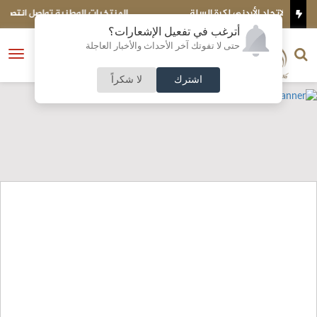
المنتخبات الوطنية تواصل انتصاراتها في جولة غرب آسيا للكرة الطائرة
الشاطئية
أترغب في تفعيل الإشعارات؟
الناشر و رئيس التحرير
حتى لا تفوتك آخر الأحداث والأخبار العاجلة
النسخة الكاملة
فتح
نشأت الحلبي
القائمة
اشترك
لا شكراً