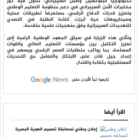
تكنولوجيا البلوكشين والأمن السيبراني، تناول فيه دور
مختبرات الأمن السيبراني في دعم منظومة التعليم الوطني
وتعزيز قدرات الدفاع الرقمي، مستعرضاً تطبيقات عملية
وسيناريوهات حية أبرزت كفاءة الطلبة في التصدي
للتهديدات السيبرانية وفق منهجيات علمية متقدمة.
وتأتي هذه الزيارة في سياق الجهود الوطنية الرامية إلى
تعزيز التكامل بين مؤسسات التعليم العالي والقوات
المسلحة، بما يواكب متطلبات العصر الرقمي ويسهم في
إعداد جيل قادر على الابتكار والتعامل مع التحديات
المستقبلية بكفاءة واقتدار.
تابعوا نبأ الأردن على
اقرأ أيضا
إعلان وطني لمسابقة تصميم الهوية البصرية