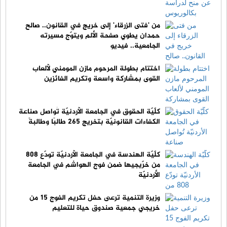
من 'فتى الزرقاء' إلى خريج في القانون.. صالح
حمدان يطوي صفحة الألم ويتوّج مسيرته
الجامعية.. فيديو
اختتام بطولة المرحوم مازن المومني لألعاب
القوى بمشاركة واسعة وتكريم الفائزين
كلّيّة الحقوق في الجامعة الأردنيّة تُواصل صناعة
الكفاءات القانونيّة بتخريج 265 طالبًا وطالبةً
كلّيّة الهندسة في الجامعة الأردنيّة تودّع 808
من خرّيجيها ضمن فوج الهواشم في الجامعة
الأردنيّة
وزيرة التنمية ترعى حفل تكريم الفوج 15 من
خريجي جمعية صندوق حياة للتعليم