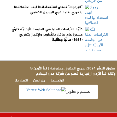
"اليرموك" تُنهي استعداداتها لبدء احتفالاتها
بتخريج طلبة فوج اليوبيل الذهبي
كلّيّة الدّراسات العليا في الجامعة الأردنيّة تتوِّج
مسيرةَ عامٍ حافلٍ بالتّطوير والإنجاز بتخريج
(1469) طالبًا وطالبةً
© حقوق النشر 2024، جميع الحقوق محفوظة | نبأ الأردن
وكالة نبأ الأردن اإخبارية تصدر عن شركة مدن للإعلام
الرئيسية
من نحن
اتصل بنا
تصميم و تطوير