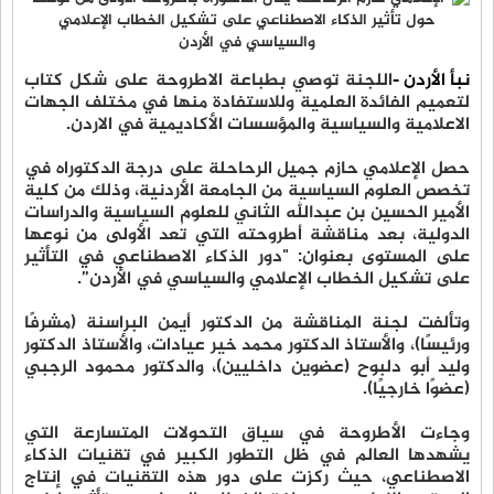
نبأ الأردن -
اللجنة توصي بطباعة الاطروحة على شكل كتاب
لتعميم الفائدة العلمية وللاستفادة منها في مختلف الجهات
الاعلامية والسياسية والمؤسسات الأكاديمية في الاردن.
حصل الإعلامي حازم جميل الرحاحلة على درجة الدكتوراه في
تخصص العلوم السياسية من الجامعة الأردنية، وذلك من كلية
الأمير الحسين بن عبدالله الثاني للعلوم السياسية والدراسات
الدولية، بعد مناقشة أطروحته التي تُعد الأولى من نوعها
على المستوى بعنوان: "دور الذكاء الاصطناعي في التأثير
على تشكيل الخطاب الإعلامي والسياسي في الأردن”.
وتألفت لجنة المناقشة من الدكتور أيمن البراسنة (مشرفًا
ورئيسًا)، والأستاذ الدكتور محمد خير عيادات، والأستاذ الدكتور
وليد أبو دلبوح (عضوين داخليين)، والدكتور محمود الرجبي
(عضوًا خارجيًا).
وجاءت الأطروحة في سياق التحولات المتسارعة التي
يشهدها العالم في ظل التطور الكبير في تقنيات الذكاء
الاصطناعي، حيث ركزت على دور هذه التقنيات في إنتاج