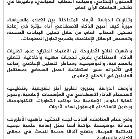
المحتوى الإعلامي، وصياغة الخطاب السياسي، وتأثيرها في
تشكيل اتجاهات الرأي العام.
وتناولت الدراسة الأبعاد المتداخلة بين الإعلام والسياسة،
مبرزةً كيف أصبح الذكاء الاصطناعي أداة مؤثرة في إعادة
تشكيل الخطاب العام، من خلال تحليل البيانات الضخمة،
وتخصيص الرسائل الإعلامية، وتسريع تداول المعلومات.
وأظهرت نتائج الأطروحة أن الاعتماد المتزايد على تقنيات
الذكاء الاصطناعي يفرض تحديات مهنية وأخلاقية، تتعلق
بالمصداقية، والموضوعية، ومخاطر التضليل الإعلامي، إضافة
إلى تأثيراته على استقلالية العمل الصحفي ومستقبل
العاملين في القطاع الإعلامي.
وأوصت الدراسة بضرورة تطوير أطر تشريعية وتنظيمية
لاستخدام الذكاء الاصطناعي في المؤسسات الإعلامية، وتعزيز
كفاءة الكوادر الإعلامية بما يواكب التطورات التكنولوجية،
ويضمن الاستخدام المسؤول لهذه الأدوات.
وفي ختام المناقشة، أشادت لجنة التحكيم بأهمية الأطروحة
وحداثة موضوعها، مؤكدةً أنها تمثل إضافة علمية نوعية
للمكتبة العربية، وتفتح آفاقًا جديدة للبحث في مجالي
الإعلام والسياسة .