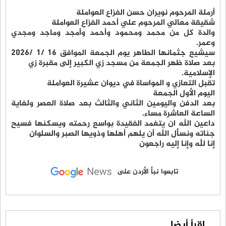
أرملة المرحوم نويران حسن الفزاع العواملة
شقيقة معالي المرحوم علي أحمد الفزاع العواملة
والدة كل من محمد ومحمود وأحمد وأمجد وماجد ومجدي
وعمر.
سيشيع جثمانها الطاهر يوم الجمعة الموافق 16 /1 /2026
بعد صلاة ظهر الجمعة من مسجد زي الكبير إلى مقبرة زي
الإسلامية.
تقبل التعازي و المواساة في ديوان عشيرة العواملة
اليوم الأول الجمعة
بعد الدفن واليومين الثاني والثالث بعد صلاة العصر ولغاية
الساعة العاشرة مساء.
داعين الله ان يتغمد الفقيدة بواسع رحمته ويسكنها فسيح
جناته ونسأل الله أن يلهم أهلها وذويها الصبر والسلوان
إنا لله وإنا إليه راجعون
تابعوا نبأ الأردن على
اقرأ أيضا