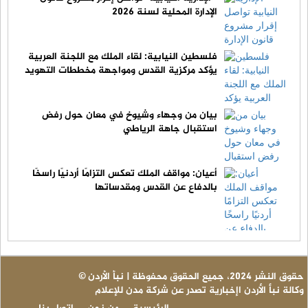
الإدارة المحلية لسنة 2026
فلسطين النيابية: لقاء الملك مع اللجنة العربية
يؤكد مركزية القدس ومواجهة مخططات التهويد
بيان من وجهاء وشيوخ في معان حول رفض
استقبال جاهة الرياطي
أعيان: مواقف الملك تعكس التزامًا أردنيًا راسخًا
بالدفاع عن القدس ومقدساتها
© حقوق النشر 2024، جميع الحقوق محفوظة | نبأ الأردن
وكالة نبأ الأردن اإخبارية تصدر عن شركة مدن للإعلام