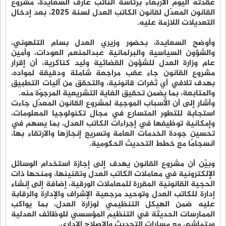
عقدته اليوم الأربعاء برئاسة النائب عارف السعايدة، مشروع
القانون المعدّل لقانون الكاتب العدل لسنة 2025، بعد إدخال
التعديلات اللازمة عليه.
وأوضح السعايدة، بحضور وزيري العدل بسام التلهوني،
والشؤون السياسية والبرلمانية عبدالمنعم العودات، وأمين
عام وزارة العدل للشؤون القضائية وليد كناكرية، أن إقرار
مشروع القانون جاء عقب مراجعة شاملة ودقيقة لمواده،
بهدف تلافي أي ثغرات قانونية، والتحقق من آليات التطبيق
والمتابعة، بما يضمن تحقيق الغاية التشريعية المرجوّة منه.
وأشار إلى أن الأسباب الموجبة لمشروع القانون المعدّل جاءت
استجابة للتطور المتسارع في مجال تكنولوجيا المعلومات،
وإمكانية توظيفها في إجراءات الكاتب العدل، بما يسهم في
تحسين جودة الخدمات العامة وتسريع إنجازها والارتقاء بها،
انسجامًا مع خطط التحديث الحكومية.
وبيّن أن مشروع القانون يهدف إلى إجازة استخدام الوسائل
الإلكترونية في معاملات الكاتب العدل وتقنينها، ومنحها ذات
الحجية القانونية المقررة للمعاملات الورقية، إضافة إلى إنشاء
إدارة للكاتب العدل وتوحيد مرجعية الإشراف والإدارة والرقابة
عليه ضمن الهيكل التنظيمي لوزارة العدل، بما يواكب
الممارسات الحديثة في التنظيم المؤسسي للوظائف العدلية
ويتماشى مع مسارات التحديث والإصلاح الإداري.