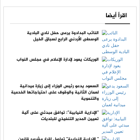
اقرأ أيضا
النائب البدادوة يرعى حفل نادي البادية
الوسطى الأردني الرابع لسباق الخيل
الوريكات يعود لإدارة الإعلام في مجلس النواب
السعود يدعو رئيس الوزراء إلى زيارة ميدانية
لعمان الثانية والوقوف على احتياجاتها الخدمية
والتنموية
"الإدارية النيابية": توافق مبدئي على آلية
تعيين المدير التنفيذي للبلديات
" الإدارية النيابية" تواصل إقرار مشروع قانون