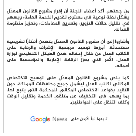
من جهتهم، أكد أعضاء اللجنة أن إقرار مشروع القانون المعدّل
يشكّل نقلة نوعية في مستوى تقديم الخدمة العامة، ويسهم
في تقليل حالات التزوير، وتسريع المعاملات، وتعزيز منظومة
العدالة.
وأشاروا إلى أن مشروع القانون المعدّل يتضمن أفكارًا تشريعية
مستحدثة، أبرزها توحيد مرجعية الإشراف والرقابة على
الكاتب العدل من خلال إدخاله ضمن الهيكل التنظيمي لوزارة
العدل، الأمر الذي يعزز الرقابة الإدارية والمؤسسية على
أعماله.
كما ينص مشروع القانون المعدّل على توسيع الاختصاص
المكاني لكاتب العدل ليشمل جميع محافظات المملكة، دون
التقيد بقواعد الاختصاص المكاني للمحكمة التي يتبع لها،
بما يسهم في التخفيف عن متلقي الخدمة وتقليل الوقت
وكلف التنقل على المواطنين.
تابعوا نبأ الأردن على