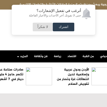
الإقليمية
شيرين قسوس تكتب: ارفع صوتك... أخفِ السعر... ث
أترغب في تفعيل الإشعارات؟
حتى لا تفوتك آخر الأحداث والأخبار العاجلة
اشترك
لا شكراً
دولي
من القبة
اقتصاد
رياضة
فن وثقافة
المزيد
الأردن ودول عربية
صادرات صناعة عم
وإسلامية تدين
تكسر حاجز
انتهاكات غزة وتحذر من
دينار في 7 أشهر
تقويض السلام