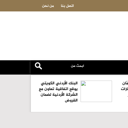
م اختفِ بعد البيع!
الهميسات يطالب الحكومة بتوضي
اتصل بنا
من نحن
الأثرية
ّان
البنك الأردني الكويتي
 4 مليارات
يوقع اتفاقية تعاون مع
الشركة الأردنية لضمان
القروض