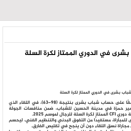
 بشرى في الدوري الممتاز لكرة السلة
حقق فريق اتحاد عمّان فوزًا مستحقًا على حساب شباب بشرى بنتيجة (98–63)، في اللقاء الذي
مير حمزة في مدينة الحسين للشباب، ضمن منافسات الجولة
ل لموسم 2025.
 للمباراة، مستفيدًا من التفوق البدني والتنظيم الفني، ليحسم
مجاراة نسق اللقاء دون أن ينجح في تقليص الفارق.