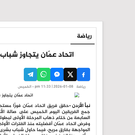
رياضة
اتحاد عمّان يتجاوز شباب
رياضة
pm 11:33 | 2026-01-08 - الخميس
نبأ الأردن -
جمع الفريقين اليوم الخميس على صالة الأ
السابعة من ختام ذهاب المرحلة الأولى لبطولة دوري CFI الممتاز لكرة السلة للرجا
وفرض اتحاد عمّان أفضليته منذ الفترات الأولى
المواجهة بفارق مريح، فيما حاول شباب بشرى 