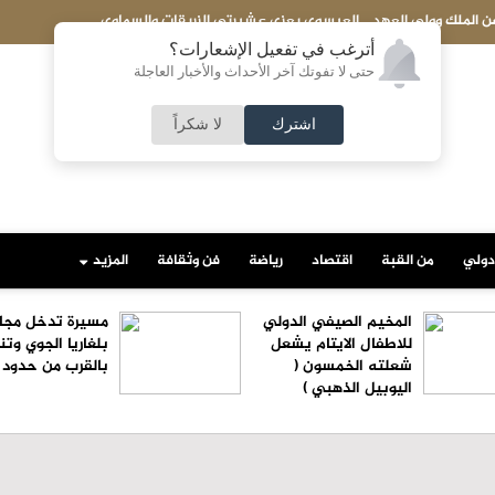
السماوي
المخيم الصيفي الدولي للاطفال الايتام يشعل شع
أترغب في تفعيل الإشعارات؟
حتى لا تفوتك آخر الأحداث والأخبار العاجلة
اشترك
لا شكراً
دولي
من القبة
اقتصاد
رياضة
فن وثقافة
المزيد
المخيم الصيفي الدولي
مسيرة تدخل مجا
للاطفال الايتام يشعل
بلغاريا الجوي وتن
شعلته الخمسون (
بالقرب من حدود ر
اليوبيل الذهبي )