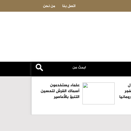
لته الخمسون ( اليوبيل الذهبي )
مسيرة تدخل مجال بلغاريا الجو
اتصل بنا
من نحن
ل
علماء يستخدمون
فجر
أسماك القرش لتحسين
ومانيا
التنبؤ بالأعاصير