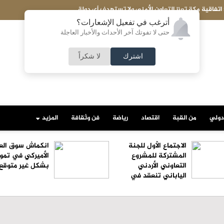
 اتفاقية مكة تعزز التعاون الأمني ولا تستهدف أي دولة
أترغب في تفعيل الإشعارات؟
حتى لا تفوتك آخر الأحداث والأخبار العاجلة
اشترك
لا شكراً
دولي
من القبة
اقتصاد
رياضة
فن وثقافة
المزيد
الاجتماع الأول للجنة
انكماش سوق الع
المشتركة للمشروع
الأميركي في تموز
التعاوني الأردني
بشكل غير متوقع
الياباني تنعقد في