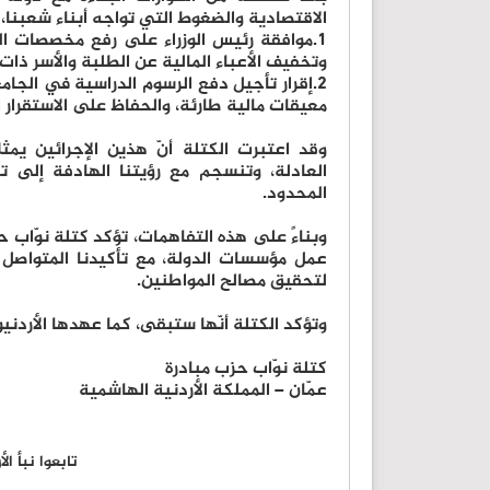
الاقتصادية والضغوط التي تواجه أبناء شعبنا،
1.
موافقة رئيس الوزراء على رفع مخصصات ال
وتخفيف الأعباء المالية عن الطلبة والأسر ذات
2.
إقرار تأجيل دفع الرسوم الدراسية في الج
معيقات مالية طارئة، والحفاظ على الاستقرار 
وقد اعتبرت الكتلة أنّ هذين الإجرائين يم
العادلة، وتنسجم مع رؤيتنا الهادفة إلى 
المحدود.
وبناءً على هذه التفاهمات، تؤكد كتلة نوّاب حز
عمل مؤسسات الدولة، مع تأكيدنا المتواصل
لتحقيق مصالح المواطنين.
وتؤكد الكتلة أنّها ستبقى، كما عهدها الأردنيون
كتلة نوّاب حزب مبادرة
عمّان – المملكة الأردنية الهاشمية
تابعوا نبأ ا