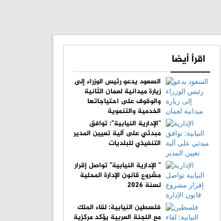
اقرأ أيضا
السعود يدعو رئيس الوزراء إلى
زيارة ميدانية لعمان الثانية
والوقوف على احتياجاتها
الخدمية والتنموية
"الإدارية النيابية": توافق
مبدئي على آلية تعيين المدير
التنفيذي للبلديات
" الإدارية النيابية" تواصل إقرار
مشروع قانون الإدارة المحلية
لسنة 2026
فلسطين النيابية: لقاء الملك
مع اللجنة العربية يؤكد مركزية