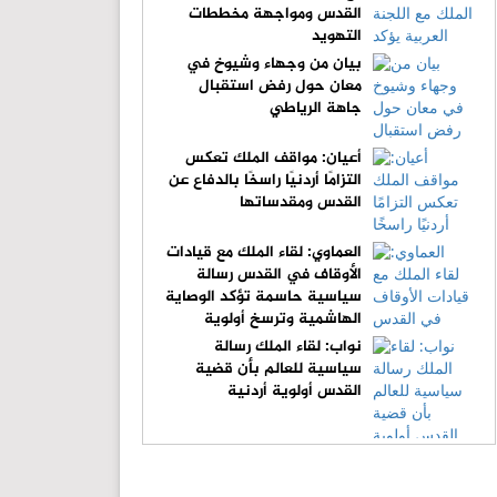
القدس ومواجهة مخططات
التهويد
بيان من وجهاء وشيوخ في
معان حول رفض استقبال
جاهة الرياطي
أعيان: مواقف الملك تعكس
التزامًا أردنيًا راسخًا بالدفاع عن
القدس ومقدساتها
العماوي: لقاء الملك مع قيادات
الأوقاف في القدس رسالة
سياسية حاسمة تؤكد الوصاية
الهاشمية وترسخ أولوية
الدفاع عن المقدسات
نواب: لقاء الملك رسالة
سياسية للعالم بأن قضية
القدس أولوية أردنية