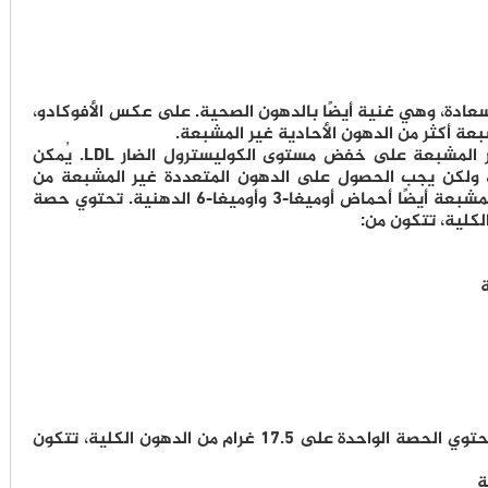
سعادة، وهي غنية أيضًا بالدهون الصحية. على عكس الأفوكادو،
ة أكثر من الدهون الأحادية غير المشبعة.
يمكن أن يُساعد كلا النوعين من الدهون غير المشبعة على خفض مستوى الكوليسترول الضار LDL. يُمكن
ة، ولكن يجب الحصول على الدهون المتعددة غير المشبعة من
مصادر غذائية. تشمل الدهون المتعددة غير المشبعة أيضًا أحماض أوميغا-3 وأوميغا-6 الدهنية. تحتوي حصة
تُعد المكسرات مصدرًا رائعًا للدهون الصحية. تحتوي الحصة الواحدة على 17.5 غرام من الدهون الكلية، تتكون