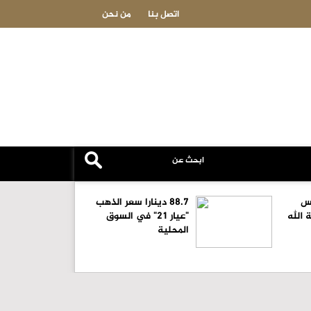
والدة الإعلامي انس المجالي.. في ذمة الله
اتصل بنا
من نحن
نس
88.7 دينارا سعر الذهب
 الله
"عيار 21" في السوق
المحلية