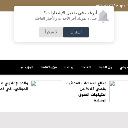
لغذائية يغطي 62 % من احتياجات السوق المحلية
أترغب في تفعيل الإشعارات؟
حتى لا تفوتك آخر الأحداث والأخبار العاجلة
اشترك
لا شكراً
دولي
من القبة
اقتصاد
رياضة
فن وثقافة
المزيد
قطاع الصناعات الغذائية
والدة الإعلامي ا
يغطي 62 % من
المجالي.. في ذمة
احتياجات السوق
المحلية