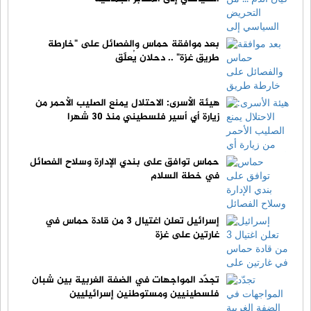
بعد موافقة حماس والفصائل على "خارطة
طريق غزة" .. دحلان يُعلّق
هيئة الأسرى: الاحتلال يمنع الصليب الأحمر من
زيارة أي أسير فلسطيني منذ 30 شهرا
حماس توافق على بندي الإدارة وسلاح الفصائل
في خطة السلام
إسرائيل تعلن اغتيال 3 من قادة حماس في
غارتين على غزة
تجدّد المواجهات في الضفة الغربية بين شبان
فلسطينيين ومستوطنين إسرائيليين