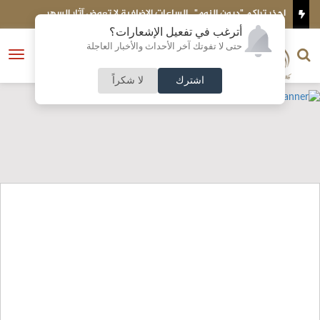
ئي
احذر تراكم "ديون النوم".. الساعات الإضافية لا تعوض آثار السهر
م
أترغب في تفعيل الإشعارات؟
الناشر و رئيس التحرير
حتى لا تفوتك آخر الأحداث والأخبار العاجلة
النسخة الكاملة
فتح
نشأت الحلبي
القائمة
اشترك
لا شكراً