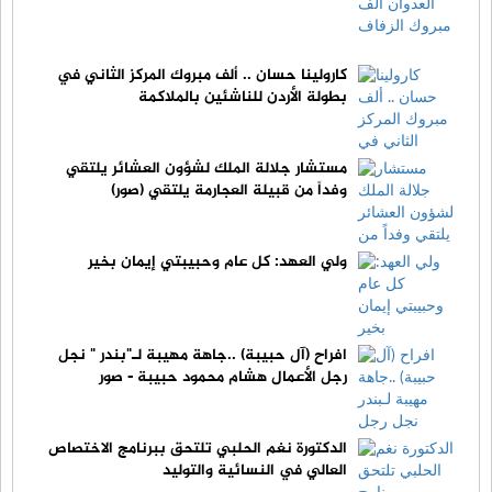
كارولينا حسان .. ألف مبروك المركز الثاني في
بطولة الأردن للناشئين بالملاكمة
مستشار جلالة الملك لشؤون العشائر يلتقي
وفداً من قبيلة العجارمة يلتقي (صور)
ولي العهد: كل عام وحبيبتي إيمان بخير
افراح (آل حبيبة) ..جاهة مهيبة لـ"بندر " نجل
رجل الأعمال هشام محمود حبيبة - صور
الدكتورة نغم الحلبي تلتحق ببرنامج الاختصاص
العالي في النسائية والتوليد