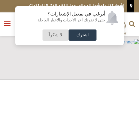
تاب لمشعل المجالي حول النظم الذكية للمكتبات
تصادم مركبتي شح
أترغب في تفعيل الإشعارات؟
الناشر و رئيس التحرير
حتى لا تفوتك آخر الأحداث والأخبار العاجلة
النسخة الكاملة
فتح
نشأت الحلبي
القائمة
اشترك
لا شكراً