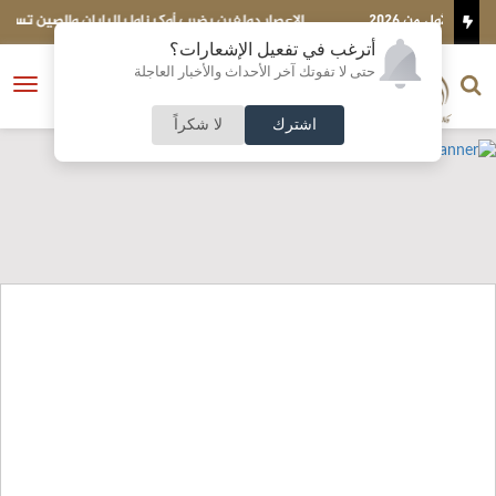
الإعصار دولفين يضرب أوكيناوا باليابان والصين تستعد لوصوله
أترغب في تفعيل الإشعارات؟
الناشر و رئيس التحرير
حتى لا تفوتك آخر الأحداث والأخبار العاجلة
النسخة الكاملة
فتح
نشأت الحلبي
القائمة
اشترك
لا شكراً