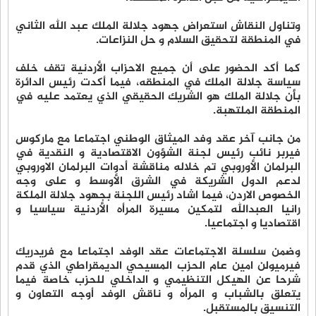
وتناول النقاش استعراض جهود جلالة الملك عبد الله الثاني
في المنطقة لتحقيق السلام و حل النزاعات.
كما أكد الحضور على أن جميع الاحزاب الأردنية تقف خلف
سياسة جلالة الملك في المنطقه، فيما أكدت رئيس الدائرة
بأن جلالة الملك هو الشريك الحقيقي الذي يعتمد عليه في
المنطقة الملتهبة.
من جانب آخر عقد وفد الميثاق الوطني اجتماعا مع ماركوس
فيربر نائب رئيس لجنة الشؤون الاقتصادية و النقدية في
البرلمان الأوروبي تم خلاله مناقشة أدوات البرلمان الاوروبي
لدعم الدول الشريكة في الشرق الأوسط و على وجه
الخصوص الاردن، فيما اشاد رئيس اللجنة بجهود جلالة الملكة
رانيا العبدالله لتمكين مسيرة المرأه الأردنية سياسيا و
اقتصاديا و اجتماعيا.
وضمن سلسلة الاجتماعات عقد الوفد اجتماعا مع فريدريك
فيرميولن امين عام الحزب المسيحي الديمقراطي الذي قدم
شرحا عن الهيكل التنظيمي و الداخلي للحزب خاصة فيما
يتعلق بالشباب و المرأه و ناقش الوفد أوجه التعاون و
التنسيق بالمستقبل.