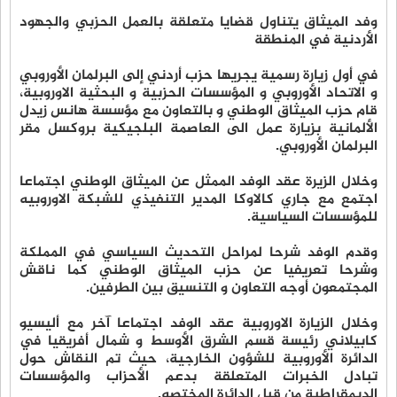
وفد الميثاق يتناول قضايا متعلقة بالعمل الحزبي والجهود
الأردنية في المنطقة
في أول زيارة رسمية يجريها حزب أردني إلى البرلمان الأوروبي
و الاتحاد الأوروبي و المؤسسات الحزبية و البحثية الاوروبية،
قام حزب الميثاق الوطني و بالتعاون مع مؤسسة هانس زيدل
الألمانية بزيارة عمل الى العاصمة البلجيكية بروكسل مقر
البرلمان الأوروبي.
وخلال الزيرة عقد الوفد الممثل عن الميثاق الوطني اجتماعا
اجتمع مع جاري كالاوكا المدير التنفيذي للشبكة الاوروبيه
للمؤسسات السياسية.
وقدم الوفد شرحا لمراحل التحديث السياسي في المملكة
وشرحا تعريفيا عن حزب الميثاق الوطني كما ناقش
المجتمعون أوجه التعاون و التنسيق بين الطرفين.
وخلال الزيارة الاوروبية عقد الوفد اجتماعا آخر مع أليسيو
كابيلاني رئيسة قسم الشرق الأوسط و شمال أفريقيا في
الدائرة الأوروبية للشؤون الخارجية، حيث تم النقاش حول
تبادل الخبرات المتعلقة بدعم الأحزاب والمؤسسات
الديمقراطية من قبل الدائرة المختصه.