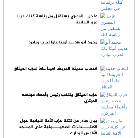
عاجل - المصري يستقيل من رئاسة كتلة حزب
عزم النيابية
محمد أبو هديب أمينًا عامًا لحزب مبادرة
انتخاب حديثة الخريشا اميناً عاماً لحزب الميثاق
حزب الميثاق ينتخب رئيس وأعضاء مجلسه
المركزي
بيان صادر عن كتلة حزب الأمة النيابية حول
الاعتـــ.ـداءات الصهيـــ.ـونية على المسجد
الأقصى المبارك