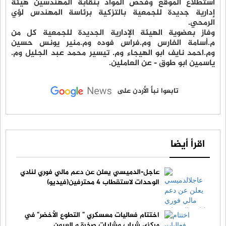
استطلاع الموقع وفحص المواد بنقابة المهندسين هيئة
إدارية جديدة للجمعية بالتزكية برئاسة المهندس لؤي
الرمحي.
وفاز بعضوية الهيئة الإدارية الجديدة للجمعية كل من
م.أسامة الفارس وم.فراس فوده وم.منير يونس حسين
وم.احمد نايف ابو الهيجاء وم. تيسير محمد عبد الجليل وم.
ياسمين ابو طوق - عن العاملين.
تابعوا نبأ الأردن على
اقرأ أيضا
عاجل-الدميسي يعلن عن دعم مالي فوري لنادي
الوحدات لاستقطاب 4 محترفين(فيديو)
اختتام فعاليات معسكري " التطوع الأخضر" في
مركزي شباب وشابات صخرة و العيون