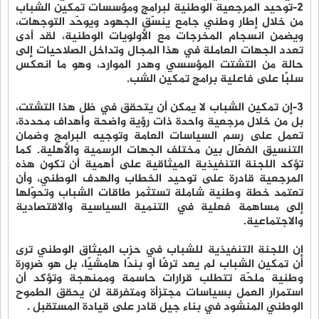
2-توحيد المرجعية الوطنية لبرامج ومؤسسات تمكين الشباب
من خلال إطار وطني جامع ينسّق الجهود ويوحّد التوجهات،
ويضمن انسجام المخرجات مع الأولويات الوطنية، لقد أدى
تعدد الجهات العاملة في هذا المجال وتداخل الصلاحيات إلى
حالة من التشتت المؤسسي وهدر الموارد، وهو ما انعكس
سلبًا على فاعلية برامج تمكين الشب.
3-إن تمكين الشباب لا يمكن أن يتحقق في ظل هذا التشتت،
بل من خلال مرجعية واحدة ذات رؤية واضحة وأهداف محددة،
تعمل على رسم السياسات العامة وتوجيه البرامج وضمان
التنسيق الفعّال بين مختلف الجهات الرسمية والأهلية. كما
تؤكد اللجنة التنفيذية الميثاقية على أهمية أن تكون هذه
المرجعية قادرة على توحيد الخطاب والهدف الوطني، وأن
تعتمد خطة وطنية شاملة تستثمر طاقات الشباب وتحوّلها
إلى مساهمة فعلية في التنمية السياسية والاقتصادية
والاجتماعية.
إن اللجنة التنفيذية للشباب في حزب الميثاق الوطني ترى
أن تمكين الشباب لم يعد ترفًا أو بندًا هامشيًا، بل هو ضرورة
وطنية ملحّة تتطلب قرارات حاسمة وممنهجة وتؤكد أن
استمرار العمل بسياسات مجتزأة ومتفرقة لن يحقق الطموح
الوطني المنشود في بناء جيل قادر على قيادة المستقبل .