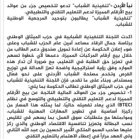
نبأ الأردن -
"تنفيذية الشباب" تدعو لتخصيص جزء من عوائد
بيع الأرقام المميزة لدعم التعليم التقني والتطبيقي.
"تنفيذية الشباب" يطالبون بتوحيد المرجعية الوطنية
للشباب.
اكدت اللجنة التنفيذية الشبابية في حزب الميثاق الوطني
برئاسة جمال الرقاد مساعد أمين عام الحزب للشباب وعلى
ضوء إعلان الحكومة عن إعادة تمويل صندوق دعم الطالب من
خلال بيع أرقام المركبات المميزة، دعمها لأي خطوة تسهم
في تعزيز حق الطلبة في التعليم، مع ضرورة أن تُدار هذه
الموارد وفق رؤية استراتيجية واضحة تُعزز العدالة في توزيع
الفرص وتخدم مصلحة الشباب الأردني على نحو فعّال
ومستدام. وبناءً على ما تقدم، فإن اللجنة التنفيذية للشباب
في حزب الميثاق الوطني تطالب الحكومة بما يلي:
1- تخصيص جزء من العوائد المالية الناتجة عن بيع الأرقام
المميزة لدعم التعليم التقني والتطبيقي والتوسع في نظام
(BTEC) الذي يُعاد تفعيله حاليًا، لما يمثّله هذا المسار من
ركيزة أساسية في تطوير المهارات المهنية للشباب،
ومواءمتها مع متطلبات سوق العمل، بما يسهم في تقليص
نسب البطالة وتعزيز تنافسية الاقتصاد الوطني والذي ركز
عليها صاحب السمو الملكي الأمير الحسين بن عبد الله الثاني
ولي العهد مراراً في إعطاء الاهتمام بالتعليم التقني