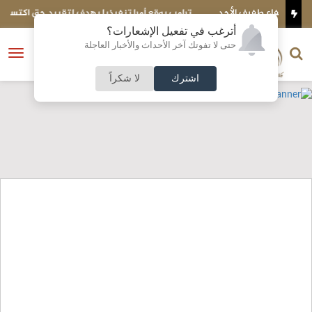
حد
ترامب يوقع أمرا تنفيذيا يهدف لتقييد حق اكتساب الجنسية الأميركية
بالولادة
أترغب في تفعيل الإشعارات؟
الناشر و رئيس التحرير
حتى لا تفوتك آخر الأحداث والأخبار العاجلة
النسخة الكاملة
فتح
نشأت الحلبي
القائمة
اشترك
لا شكراً