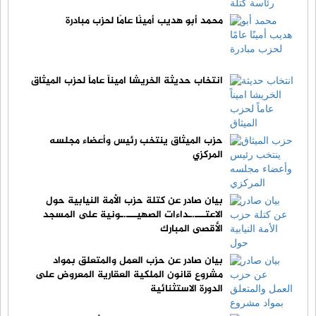
محمد أبو هديب أمينًا عامًا لحزب مبادرة
انتخاب حديثة الخريشا اميناً عاماً لحزب الميثاق
حزب الميثاق ينتخب رئيس وأعضاء مجلسه
المركزي
بيان صادر عن كتلة حزب الأمة النيابية حول
الاعتـــ.ـداءات الصهيـــ.ـونية على المسجد
الأقصى المبارك
بيان صادر عن حزب العمل والمتعلق بمواد
مشروع قانون الملكية العقارية المعروض على
الدورة الاستثنائية