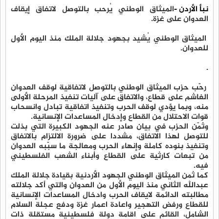
نبأ الأردن -
الميثاق الوطني يُرحب بالتوصل لاتفاق إيقاف
العدوان على غزة.
الميثاق الوطني يُشيد بجهود جلالة الملك منذ اليوم الأول
للعدوان.
.
رحّب حزب الميثاق الوطني بالتوصل لاتفاقية لوقف العدوان
الغاشم على قطاع، والاتفاق على آليات تنفيذ المرحلة الأولى
منه، وبما يؤدي لوقف الحرب وتنفيذ اتفاقية تبادل وانسحاب
قوات الاحتلال من القطاع وإدخال المساعدات الإنسانية.
وثمّن الحزب في بيان صادر عنه الجهود الكبيرة التي بذلت
للتوصل لهذا الاتفاق، مشددا على ضرورة الالتزام بالاتفاق
وتنفيذ بنوده كاملة وإنهاء الحرب ومعالجة ما سبّبه العدوان
من تبعات كارثية على القطاع وأبناء الشعب الفلسطيني
فيه.
كما ثمن الميثاق الوطني الجهود الأردنية بقيادة جلالة الملك
عبدالله الثاني منذ اليوم الأول من العدوان والتي أكد جلالته
مطالبته الدائمة لايقاف الحرب وادخال المساعدات الإنسانية
للقطاع ورفض التهجير واعادة اعمار غزة ودفع عجلة السلام
الشامل، القائم على اقامة دولة فلسطينية مستقلة ذات