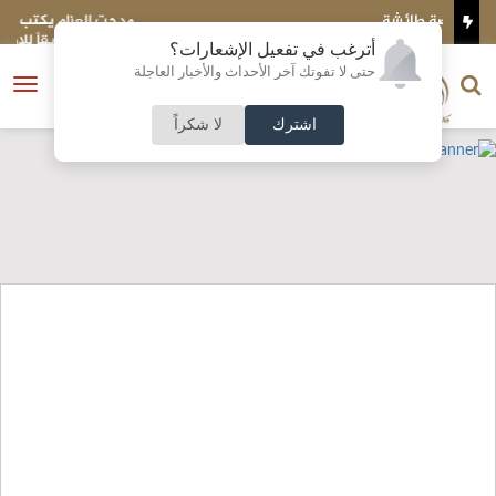
مدحت العزام يكتب : حين يصنع الشباب مستقبل الوطن ، المشار
السياسية طريقاً للإصلاح
أترغب في تفعيل الإشعارات؟
الناشر و رئيس التحرير
حتى لا تفوتك آخر الأحداث والأخبار العاجلة
النسخة الكاملة
فتح
نشأت الحلبي
القائمة
اشترك
لا شكراً