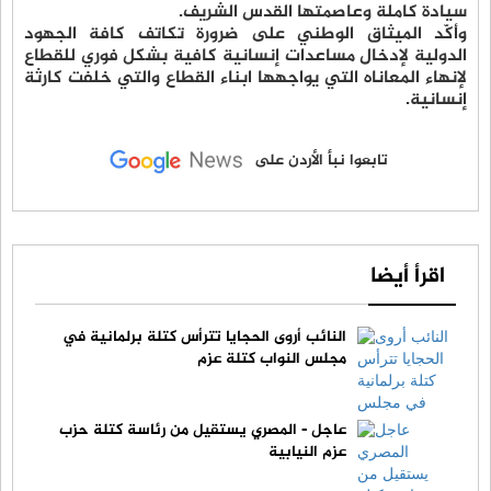
سيادة كاملة وعاصمتها القدس الشريف.
وأكّد الميثاق الوطني على ضرورة تكاتف كافة الجهود
الدولية لإدخال مساعدات إنسانية كافية بشكل فوري للقطاع
لإنهاء المعاناه التي يواجهها ابناء القطاع والتي خلفت كارثة
إنسانية.
تابعوا نبأ الأردن على
اقرأ أيضا
النائب أروى الحجايا تترأس كتلة برلمانية في
مجلس النواب كتلة عزم
عاجل - المصري يستقيل من رئاسة كتلة حزب
عزم النيابية