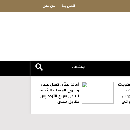
يبا بشأن مضيق هرمز
عاجل-إيطاليا وبريطانيا وسويسرا قد تشارك في آلية التحقق
اتصل بنا
من نحن
قوبات
أمانة عمّان تُحيل عطاء
ت
مشروع المحطة الرئيسة
مويل
للباص سريع التردد إلى
راني
مقاول محلي