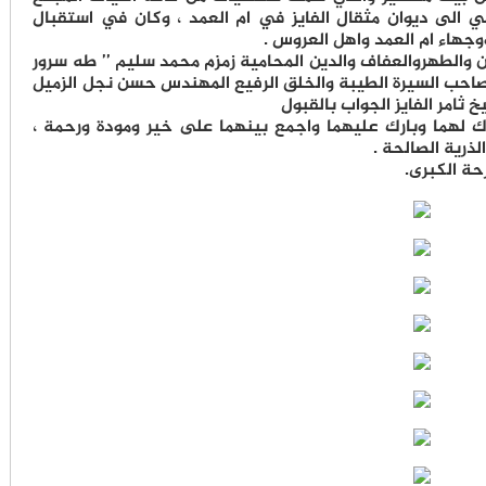
ي الى ديوان مثقال الفايز في ام العمد ، وكان في استقبال
ووجهاء ام العمد واهل العروس .
والطهروالعفاف والدين المحامية زمزم محمد سليم ’’ طه سرور
صاحب السيرة الطيبة والخلق الرفيع المهندس حسن نجل الزميل
امر الفايز الجواب بالقبول
ك لهما وبارك عليهما واجمع بينهما على خير ومودة ورحمة ،
ذرية الصالحة .
رحة الكبرى.