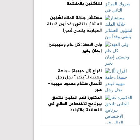
للناشئين بالملاكمة
مستشار جلالة الملك لشؤون
العشائر يلتقي وفداً من قبيلة
العجارمة يلتقي (صور)
ولي العهد: كل عام وحبيبتي
إيمان بخير
افراح (آل حبيبة) ..جاهة
مهيبة لـ"بندر " نجل رجل
الأعمال هشام محمود حبيبة -
صور
الدكتورة نغم الحلبي تلتحق
ببرنامج الاختصاص العالي في
النسائية والتوليد