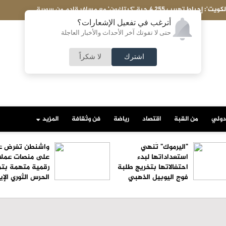
عاجل-مسؤول أميركي: تقدم في المحادثات بين إيران وعمان ونتوقع اتفاقا قر
أترغب في تفعيل الإشعارات؟
حتى لا تفوتك آخر الأحداث والأخبار العاجلة
اشترك
لا شكراً
دولي
من القبة
اقتصاد
رياضة
فن وثقافة
المزيد
"اليرموك" تُنهي
واشنطن تفرض ع
استعداداتها لبدء
على منصات عملا
احتفالاتها بتخريج طلبة
رقمية متهمة بت
فوج اليوبيل الذهبي
الحرس الثوري الإي