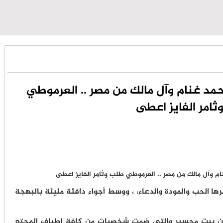
 غنام وآل مالك من مصر .. العرموطي
امر الفايز اعطى
ا الحب والمودة والدعاء، ، ووسط أجواء دافئة مليئة بالبهجة
 من بيت محسير والتي ضمت شخصيات من كافة اطياف المجتع