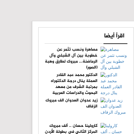
اقرأ أيضا
مصاهرة ونسب تثمر عن
خطوبة بين آل الشبلي وآل
الرماضنة... مبروك لطارق وهبة
(الصور)
الدكتور محمد عبد القادر
العملة ينال درجة الدكتوراه
بمرتبة الشرف من معهد
البحوث والدراسات العربية
زيد عدوان العدوان الف مبروك
الزفاف
كارولينا حسان .. ألف مبروك
المركز الثاني في بطولة الأردن