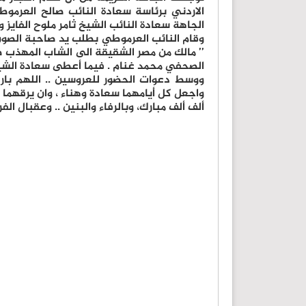
الاردني برئاسة سعادة النائب صالح العرموط
الجاهة سعادة النائب الشيخ ثامر ملوح الفايز 
وقام النائب العرموطي بطلب يد صاحبة الصون 
’’ مالك من مصر الشقيقة الى الشاب المهذب 
الصحفي محمد غنام . فيما أعطى سعادة الشيخ ث
ووسط دعوات الحضور للعروسين .. اللهم بار
واجعل كل أيامهما سعادة وهناء ، وان يرقهما ال
ألف ألف مبارك، وبالرفاء والبنين .. وعقبال الف