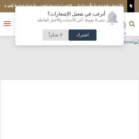
نسية الأميركية
الكويت تحبط تهريب شحنة ضخمة إلى مصر..ماذا بداخلها؟
أترغب في تفعيل الإشعارات؟
الناشر و رئيس التحرير
حتى لا تفوتك آخر الأحداث والأخبار العاجلة
النسخة الكاملة
فتح
نشأت الحلبي
القائمة
اشترك
لا شكراً