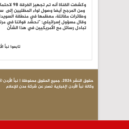
وكشفت القناة أنه تم تجهيز الفرقة 98 لاحتمال نقلها من غزة إلى سورية.
وطائرات مقاتلة، معظمها في منطقة السويدا
وقال مسؤول إسرائيلي: "نحشد قواتنا في مرتف
تبادل رسائل مع الأمريكيين في هذا الشأن
تابعوا نبأ ا
© حقوق النشر 2024، جميع الحقوق محفوظة | نبأ الأردن
وكالة نبأ الأردن اإخبارية تصدر عن شركة مدن للإعلام