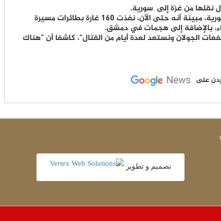
ومن المرجح أيضا وصول لواء المظليين إلى سورية، مبينة أنه حتى الآن، نفذت 160 غارة بطائرات مسيرة
ء، بالإضافة إلى هجمات في دمشق.
عات الجولان ونستعد لعدة أيام من القتال"، كاشفا أن "هناك
لأردن على
تصميم و تطوير