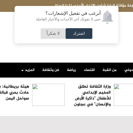
نة مؤقتة لإدارة شؤون الاتحاد الأردني لكرة السلة
أترغب في تفعيل الإشعارات؟
حتى لا تفوتك آخر الأحداث والأخبار العاجلة
اشترك
لا شكراً
دولي
من القبة
اقتصاد
رياضة
فن وثقافة
المزيد
وزارة الثقافة تطلق
هيئة بريطانية: ب
المخيم الإبداعي
حادث بحري قبالة
للأطفال "ذاكرة الأرض
سواحل اليمن
والإنسان" في عجلون