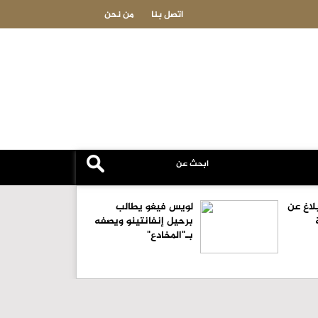
المنتخبات الوطنية تواصل انتصاراتها في جولة غرب آسيا للكرة الطائرة ال
اتصل بنا
من نحن
لاغ عن
لويس فيغو يطالب
برحيل إنفانتينو ويصفه
بـ"المخادع"