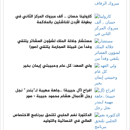
كارولينا حسان .. ألف مبروك المركز الثاني في
بطولة الأردن للناشئين بالملاكمة
مستشار جلالة الملك لشؤون العشائر يلتقي
وفداً من قبيلة العجارمة يلتقي (صور)
ولي العهد: كل عام وحبيبتي إيمان بخير
افراح (آل حبيبة) ..جاهة مهيبة لـ"بندر " نجل
رجل الأعمال هشام محمود حبيبة - صور
الدكتورة نغم الحلبي تلتحق ببرنامج الاختصاص
العالي في النسائية والتوليد