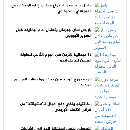
عاجل - تفاصيل اجتماع مجلس إدارة الوحدات مع
الدميسي والحيفاوي
باريس سان جيرمان يتعادل أمام يونايتد قبل
السوبر الأوروبي
13 ميدالية للأردن في اليوم الثاني لبطولة
الحسن للتايكواندو
قرعة دوري المحترفين تحدد مواجهات الموسم
الجديد
إنفانتينو ينفي دفع أموال لـ"عشيقته" من
خزائن الاتحاد الأوروبي
الفيصلي ينفي استقالة الحوراني: إشاعات