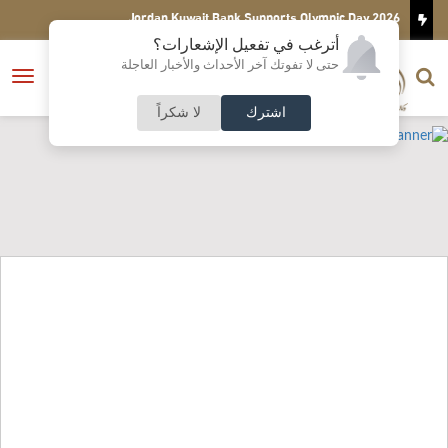
Jordan Kuwait 
البنك العربي ومؤسسة عبد الحميد شومان ي
الزرقاء
أترغب في تفعيل الإشعارات؟
الناشر و رئيس التحرير
حتى لا تفوتك آخر الأحداث والأخبار العاجلة
النسخة الكاملة
فتح
نشأت الحلبي
القائمة
اشترك
لا شكراً