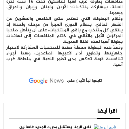
منافسات بطولة غرب آسيا للناشئين تحت 16 سنة لكرة
السلة، بمشاركة منتخبات: الأردن، ولبنان، وإيران، والعراق،
وسوريا.
وتُقام البطولة، التي تستمر حتى الخامس والعشرين من
الشهر الحالي، بنظام الدوري المجزأ من مرحلة واحدة؛ إذ
يلتقي كل منتخب مع باقي المنتخبات، على أن يتأهل صاحبا
المركزين الأول والثاني في ختام المنافسات إلى نهائيات
بطولة آسيا لهذه الفئة العمرية.
وتُعدّ هذه البطولة محطةً مهمة للمنتخبات المشاركة لاختبار
جاهزيتها، وتطوير أداء لاعبيها الصاعدين، وسط أجواء
تنافسية قوية تعكس مدى تطور اللعبة في منطقة غرب
آسيا.
تابعوا نبأ الأردن على
اقرأ أيضا
نادي الرمثا يستقبل مدربه الجديد غاسانين