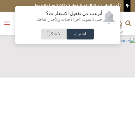
الأمن العام: البرك الزراعية خطرٌ لا مكان للسباحة فيها
الأردن ي
أترغب في تفعيل الإشعارات؟
الناشر و رئيس التحرير
حتى لا تفوتك آخر الأحداث والأخبار العاجلة
النسخة الكاملة
فتح
نشأت الحلبي
القائمة
اشترك
لا شكراً