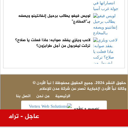
لويس فيغو يطالب برحيل إنفانتينو ويصفه
بـ"المخادع"
لاعب ويلزي يفقد صوابه: ماذا فعلت يا صلاح؟
تركت ليفربول من أجل طرابزون؟
© حقوق النشر 2024، جميع الحقوق محفوظة | نبأ الأردن
وكالة نبأ الأردن اإخبارية تصدر عن شركة مدن للإعلام
الرئيسية
من نحن
اتصل بنا
تصميم و تطوير
عاجل - ترامب: أ