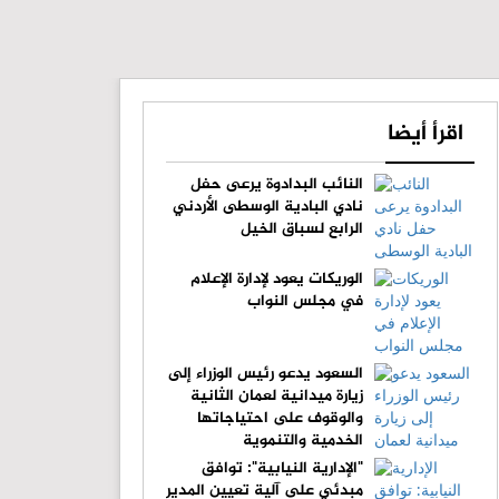
اقرأ أيضا
النائب البدادوة يرعى حفل
نادي البادية الوسطى الأردني
الرابع لسباق الخيل
الوريكات يعود لإدارة الإعلام
في مجلس النواب
السعود يدعو رئيس الوزراء إلى
زيارة ميدانية لعمان الثانية
والوقوف على احتياجاتها
الخدمية والتنموية
"الإدارية النيابية": توافق
مبدئي على آلية تعيين المدير