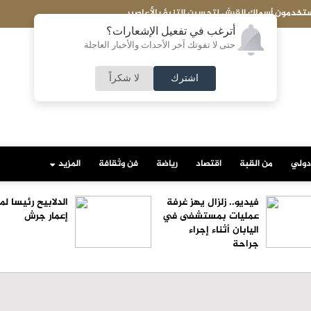
عاجل- فانس: خطتنا تشمل التزام إيران بعدم إطلاق النا
أترغب في تفعيل الإشعارات؟
حتى لا تفوتك آخر الأحداث والأخبار العاجلة
اشترك
لا شكراً
دولي
من القبة
اقتصاد
رياضة
فن وثقافة
المزيد
فيديو.. زلزال يهز غرفة
الدلابيح رئيسا 
عمليات بمستشفى في
إعمار جرش
اليابان أثناء إجراء
جراحة