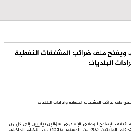
، ويفتح ملف ضرائب المشتقات النفطية
رادات البلديات
ائتلاف الإصلاح الوطني الإسلامي، سؤالين نيابيين إلى كل من
وزير الإدارة المحلية ووزير المالية، استناداً لأحكام المادتين (96) من الدستور و(123) من النظام الداخلي