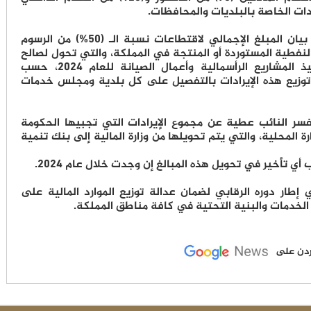
دات الخاصة بالبلديات والمحافظات.
وطلب النائب عطية من وزير الإدارة المحلية بيان المبلغ الإجمالي لاقتطاعات نسبة الـ (50%) من الرسوم
لنفطية المستوردة أو المنتجة في المملكة، والتي تحول لصالح
البلديات ومجالس الخدمات المشتركة لتنفيذ المشاريع الرأسمالية وأعمال الصيانة للعام 2024، حسب
توزيع هذه الإيرادات بالتفصيل على كل بلدية ومجلس خدمات
فسر النائب عطية عن مجموع الإيرادات التي تجبيها الحكومة
 المحلية، والتي يتم تحويلها من وزارة المالية إلى بنك تنمية
 تأخير في تحويل هذه المبالغ إن وجدت خلال عام 2024.
إطار دوره الرقابي لضمان عدالة توزيع الموارد المالية على
لخدمات والبنية التحتية في كافة مناطق المملكة.
لأردن على