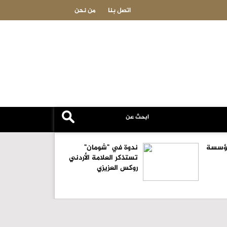
ر على السفن التجارية
فيديو.. زلزال يهز غرفة عمليات بمست
اتصل بنا
من نحن
لمؤسسة
ندوة في "شومان"
تستذكر العلامة الأردني
روكس العزيزي