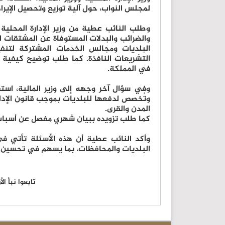
لمجلس النواب، حول آلية توزيع وتحصيل الإيرا
والضرائب والبدلات المستوفاة عن المشتقات ا
التشريعات النافذة. كما طلب توضيح كيفية 
في المملكة.
وفي سؤال آخر وجهه إلى وزير المالية، است
وتُخصص لدفعها للبلديات بموجب قانون الإدارة
المدن والقرى.
كما طلب تزويده ببيان شهري مفصل عن أسباب أي
وأكد النائب عطية أن هذه الأسئلة تأتي في 
البلديات والمحافظات، بما يسهم في تحسين ا
تابعوا نبأ ا