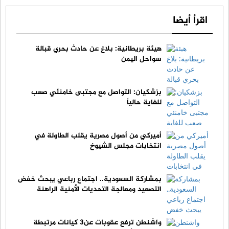
اقرأ أيضا
هيئة بريطانية: بلاغ عن حادث بحري قبالة
سواحل اليمن
بزشكيان: التواصل مع مجتبى خامنئي صعب
للغاية حالياً
أميركي من أصول مصرية يقلب الطاولة في
انتخابات مجلس الشيوخ
بمشاركة السعودية.. اجتماع رباعي يبحث خفض
التصعيد ومعالجة التحديات الأمنية الراهنة
واشنطن ترفع عقوبات عن3 كيانات مرتبطة