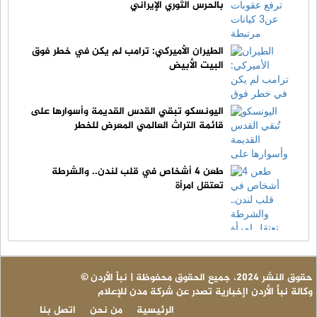
بالحرس الثوري الإيراني
الطيران الأميركي: ترامب لم يكن في خطر فوق
البيت الأبيض
اليونسكو تُبقي القدس القديمة وأسوارها على
قائمة التراث العالمي المعرض للخطر
طعن 4 أشخاص في قلب لندن.. والشرطة
تعتقل امرأة
© حقوق النشر 2024، جميع الحقوق محفوظة | نبأ الأردن
وكالة نبأ الأردن اإخبارية تصدر عن شركة مدن للإعلام
الرئيسية
من نحن
اتصل بنا