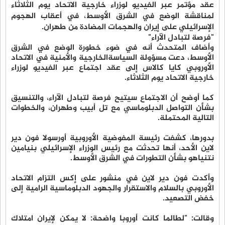
عقد مؤتمر عبر الفيديو لوزراء خارجية الاتحاد يوم الثلاثاء
لمناقشة الوضع في الشرق الأوسط، في أعقاب الهجوم
الإسرائيلي على إيران والهجمات المضادة من طهران.
"فرصة لتبادل الآراء"
وأضاف المتحدث أنه في ضوء خطورة الوضع في الشرق
الأوسط، دعت مسؤولة السياسةالخارجية والأمنية في الاتحاد
الأوروبي كايا كالاس إلى عقد اجتماع عبر الفيديو لوزراء
خارجية الاتحاد يوم الثلاثاء.
كما أوضح أن الاجتماع سيتيح فرصة لتبادل الآراء، والتنسيق
بشأن التواصل الدبلوماسي مع تل أبيب وطهران، والخطوات
التالية المحتملة.
بدورها، كشفت رئيسة المفوضية الأوروبية أورسولا فون دير
لاين الأحد، أنها تحدثت مع رئيس الوزراء الإسرائيلي بنيامين
نتنياهو بشأن التطورات في الشرق الأوسط.
وأكدت فون دير لاين في منشور على إكس التزام الاتحاد
الأوروبي بالسلام والاستقرار والجهود الدبلوماسية الرامية إلى
خفض التصعيد.
وقالت: "لطالما كانت أوروبا واضحة: لا يمكن لإيران امتلاك