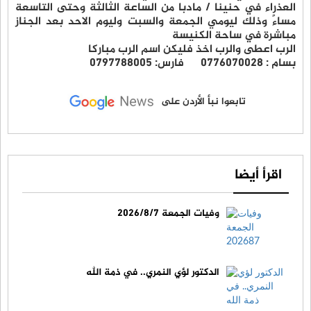
العذراء في حنينا / مادبا من الساعة الثالثة وحتى التاسعة
مساءً وذلك ليومي الجمعة والسبت وليوم الاحد بعد الجناز
مباشرة في ساحة الكنيسة
الرب اعطى والرب اخذ فليكن اسم الرب مباركا
بسام : ٠٧٧٦٠٧٠٠٢٨ فارس: ٠٧٩٧٧٨٨٠٠٥
تابعوا نبأ الأردن على
اقرأ أيضا
وفيات الجمعة 2026/8/7
الدكتور لؤي النمري.. في ذمة الله