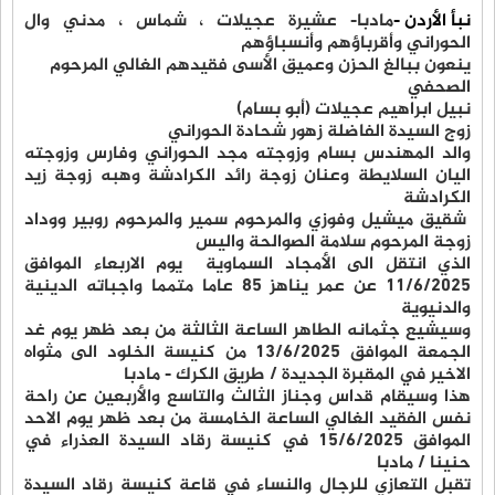
نبأ الأردن -
مادبا- عشيرة عجيلات ، شماس ، مدني وال
الحوراني وأقرباؤهم وأنسباؤهم
ينعون ببالغ الحزن وعميق الأسى فقيدهم الغالي المرحوم
الصحفي
نبيل ابراهيم عجيلات (أبو بسام)
زوج السيدة الفاضلة زهور شحادة الحوراني
والد المهندس بسام وزوجته مجد الحوراني وفارس وزوجته
اليان السلايطة وعنان زوجة رائد الكرادشة وهبه زوجة زيد
الكرادشة
شقيق ميشيل وفوزي والمرحوم سمير والمرحوم روبير ووداد
زوجة المرحوم سلامة الصوالحة واليس
الذي انتقل الى الأمجاد السماوية يوم الاربعاء الموافق
١١/٦/٢٠٢٥ عن عمر يناهز ٨٥ عاما متمما واجباته الدينية
والدنيوية
وسيشيع جثمانه الطاهر الساعة الثالثة من بعد ظهر يوم غد
الجمعة الموافق ١٣/٦/٢٠٢٥ من كنيسة الخلود الى مثواه
الاخير في المقبرة الجديدة / طريق الكرك - مادبا
هذا وسيقام قداس وجناز الثالث والتاسع والأربعين عن راحة
نفس الفقيد الغالي الساعة الخامسة من بعد ظهر يوم الاحد
الموافق ١٥/٦/٢٠٢٥ في كنيسة رقاد السيدة العذراء في
حنينا / مادبا
تقبل التعازي للرجال والنساء في قاعة كنيسة رقاد السيدة