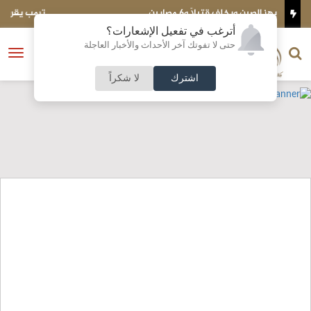
ترمب يقرر إنفاق أموال ضخمة في انتخابات التجديد النصفي
أترغب في تفعيل الإشعارات؟
الناشر و رئيس التحرير
حتى لا تفوتك آخر الأحداث والأخبار العاجلة
النسخة الكاملة
فتح
نشأت الحلبي
القائمة
اشترك
لا شكراً