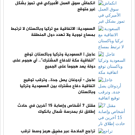
انكماش سوق العمل الأميركي في تموز بشكل
غير متوقع
السعودية: الاتفاقية مع تركيا وباكستان لا ترتبط
بمساع نووية ولا تهدد دول المنطقة
عاجل | السعودية وتركيا وباكستان توقع
"اتفاقية مكة للدفاع المشترك".. أي هجوم على
دولة يُعد هجوماً على الجميع
عاجل - أردوغان يصل جدة.. وترقب توقيع
اتفاقية دفاع مشترك بين السعودية وتركيا
وباكستان
مقتل 7 أشخاص وإصابة 15 آخرين في حادث
إطلاق نار بمدرسة شمال بانكوك
تراجع الملاحة عبر مضيق هرمز وسط ترقب