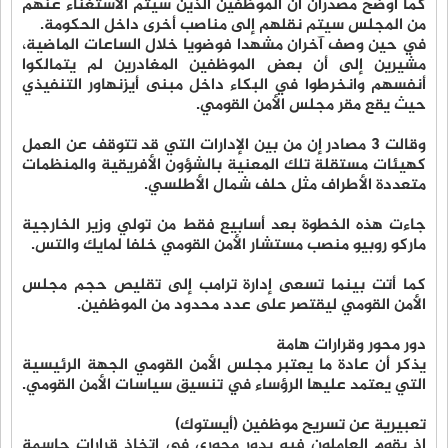
كما أوضح مصدران أن الموظفين الذين سيتم الاستغناء عنهم
من المجلس سيتم نقلهم إلى مناصب أخرى داخل الحكومة.
في حين وصف آخران مشهدا فوضويا خلال الساعات الماضية،
مشيرين إلى أن بعض الموظفين المغادرين لم يتمالكوا
أنفسهم وانخرطوا في البكاء داخل مبنى أيزنهاور التنفيذي
حيث يقع مقر مجلس الأمن القومي.
وقالت 3 مصادر إن من بين الإدارات التي قد تتوقف عن العمل
كهيئات مستقلة تلك المعنية بالشؤون الأفريقية والمنظمات
متعددة الأطراف مثل حلف شمال الأطلسي.
جاءت هذه الخطوة بعد أسابيع فقط من تولي وزير الخارجية
ماركو روبيو منصب مستشار الأمن القومي خلفا لمايك والتس.
كما أتت بينما تسعى إدارة ترامب إلى تقليص حجم مجلس
الأمن القومي ليقتصر على عدد محدود من الموظفين.
دور محور وقرارات هامة
يذكر أن عادة ما يعتبر مجلس الأمن القومي الجهة الرئيسية
التي يعتمد عليها الرؤساء في تنسيق سياسات الأمن القومي.
تعبيرية عن تسريح موظفين (أيستوك)
إذ يقوم العاملون فيه بدور محوري في اتخاذ قرارات حاسمة