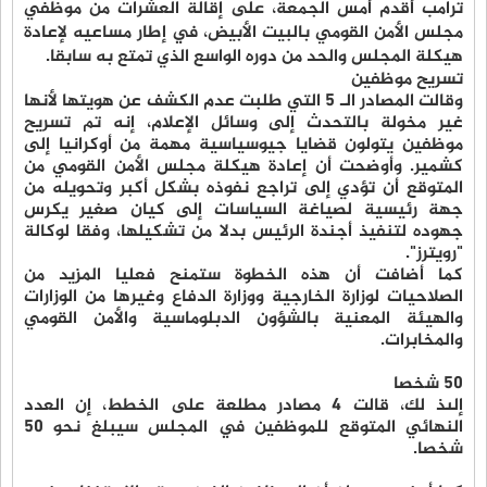
ترامب أقدم أمس الجمعة، على إقالة العشرات من موظفي
مجلس الأمن القومي بالبيت الأبيض، في إطار مساعيه لإعادة
هيكلة المجلس والحد من دوره الواسع الذي تمتع به سابقا.
تسريح موظفين
وقالت المصادر الـ 5 التي طلبت عدم الكشف عن هويتها لأنها
غير مخولة بالتحدث إلى وسائل الإعلام، إنه تم تسريح
موظفين يتولون قضايا جيوسياسية مهمة من أوكرانيا إلى
كشمير. وأوضحت أن إعادة هيكلة مجلس الأمن القومي من
المتوقع أن تؤدي إلى تراجع نفوذه بشكل أكبر وتحويله من
جهة رئيسية لصياغة السياسات إلى كيان صغير يكرس
جهوده لتنفيذ أجندة الرئيس بدلا من تشكيلها، وفقا لوكالة
"رويترز".
كما أضافت أن هذه الخطوة ستمنح فعليا المزيد من
الصلاحيات لوزارة الخارجية ووزارة الدفاع وغيرها من الوزارات
والهيئة المعنية بالشؤون الدبلوماسية والأمن القومي
والمخابرات.
50 شخصا
إلىذ لك، قالت 4 مصادر مطلعة على الخطط، إن العدد
النهائي المتوقع للموظفين في المجلس سيبلغ نحو 50
شخصا.