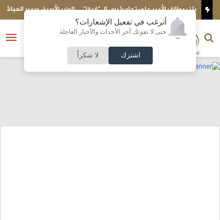
ـ “فيفا”
الوزير الأسبق سمير الحباشنة : الكرك تطالب أبناءها بسداد الدَّين
أترغب في تفعيل الإشعارات؟
الناشر و رئيس التحرير
حتى لا تفوتك آخر الأحداث والأخبار العاجلة
النسخة الكاملة
فتح
نشأت الحلبي
القائمة
اشترك
لا شكراً