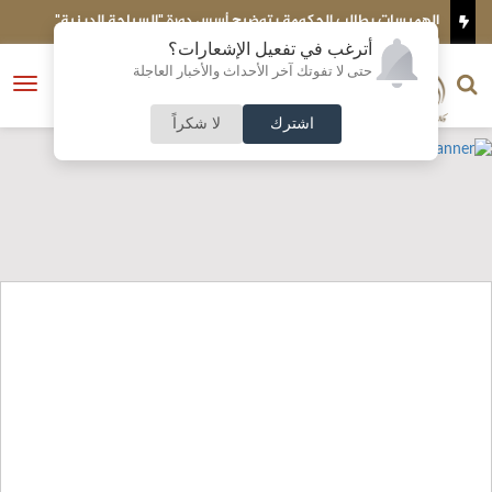
 دورة "السياحة الدينية"
محمد الهياجنه يكتب: لا للتعديل !!!!
أترغب في تفعيل الإشعارات؟
الناشر و رئيس التحرير
حتى لا تفوتك آخر الأحداث والأخبار العاجلة
النسخة الكاملة
فتح
نشأت الحلبي
القائمة
اشترك
لا شكراً