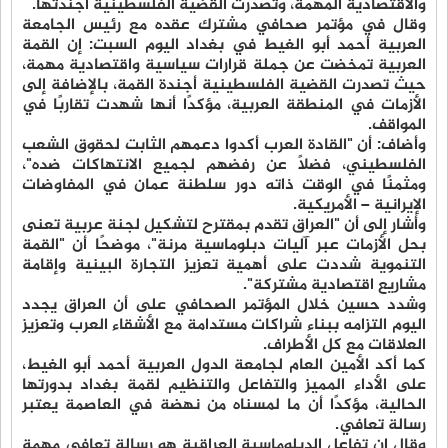
والاقتصادية المهمة، وتصدرت القضية الفلسطينية أجندتها.
وقال في مؤتمر صحافي مشترك عقده مع رئيس الجامعة
العربية أحمد أبو الغيط في بغداد اليوم السبت: إن القمة
العربية تمخضت عن جملة قرارات سياسية واقتصادية مهمة،
حيث تصدرت القضية الفلسطينية أجندة القمة، بالإضافة إلى
الأزمات في المنطقة العربية، مؤكدًا أنها شهدت تقاربًا في
المواقف.
وأضاف: أن "القادة العرب أكدوا دعمهم الثابت لحقوق الشعب
الفلسطيني، فضلاً عن رفضهم لجميع الانتهاكات ضده"،
ومثمنًا في الوقت ذاته دور سلطنة عمان في المفاوضات
الإيرانية – الأمريكية.
وأشار إلى أن "العراق تقدم بمقترح لتشكيل لجنة عربية تعنى
بحل الأزمات عبر آليات دبلوماسية مرنة"، موضحًا أن "القمة
التنموية شددت على أهمية تعزيز التجارة البينية وإقامة
مشاريع اقتصادية مشتركة".
وشدد حسين خلال المؤتمر الصحافي على أن العراق يجدد
اليوم التزامه ببناء شراكات مستدامة مع الأشقاء العرب وتعزيز
العلاقات مع كل الأطراف.
كما أكد الأمين العام لجامعة الدول العربية أحمد أبو الغيط،
على الأداء المميز والتفاعل والتنظيم لقمة بغداد بدورتها
الحالية، مؤكدًا أن ما لمسناه من نهضة في العاصمة يعتبر
رسالة تعافي.
وقال إن تفاعل الدبلوماسية العراقية هو رسالة تعافي مهمة