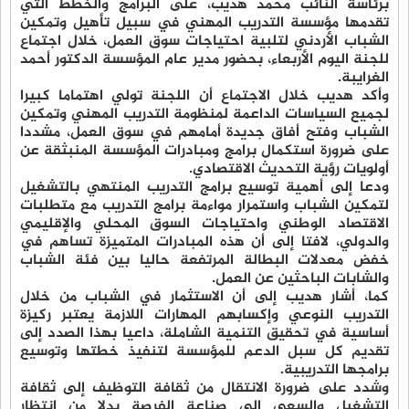
برئاسة النائب محمد هديب، على البرامج والخطط التي
تقدمها مؤسسة التدريب المهني في سبيل تأهيل وتمكين
الشباب الأردني لتلبية احتياجات سوق العمل، خلال اجتماع
للجنة اليوم الأربعاء، بحضور مدير عام المؤسسة الدكتور أحمد
الغرايبة.
وأكد هديب خلال الاجتماع أن اللجنة تولي اهتماما كبيرا
لجميع السياسات الداعمة لمنظومة التدريب المهني وتمكين
الشباب وفتح أفاق جديدة أمامهم في سوق العمل، مشددا
على ضرورة استكمال برامج ومبادرات المؤسسة المنبثقة عن
أولويات رؤية التحديث الاقتصادي.
ودعا إلى أهمية توسيع برامج التدريب المنتهي بالتشغيل
لتمكين الشباب واستمرار مواءمة برامج التدريب مع متطلبات
الاقتصاد الوطني واحتياجات السوق المحلي والإقليمي
والدولي، لافتا إلى أن هذه المبادرات المتميزة تساهم في
خفض معدلات البطالة المرتفعة حاليا بين فئة الشباب
والشابات الباحثين عن العمل.
كما، أشار هديب إلى أن الاستثمار في الشباب من خلال
التدريب النوعي وإكسابهم المهارات اللازمة يعتبر ركيزة
أساسية في تحقيق التنمية الشاملة، داعيا بهذا الصدد إلى
تقديم كل سبل الدعم للمؤسسة لتنفيذ خطتها وتوسيع
برامجها التدريبية.
وشدد على ضرورة الانتقال من ثقافة التوظيف إلى ثقافة
التشغيل والسعي إلى صناعة الفرصة بدلا من انتظار