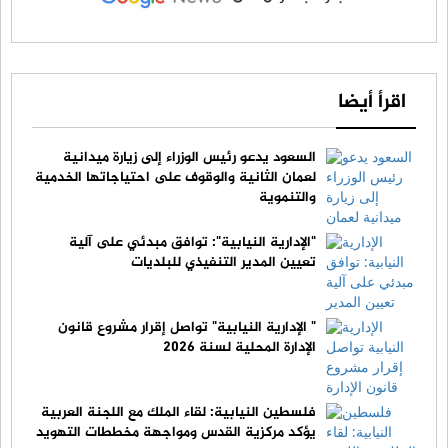
اقرأ أيضا
السعود يدعو رئيس الوزراء إلى زيارة ميدانية
لعمان الثانية والوقوف على احتياجاتها الخدمية
والتنموية
"الإدارية النيابية": توافق مبدئي على آلية
تعيين المدير التنفيذي للبلديات
" الإدارية النيابية" تواصل إقرار مشروع قانون
الإدارة المحلية لسنة 2026
فلسطين النيابية: لقاء الملك مع اللجنة العربية
يؤكد مركزية القدس ومواجهة مخططات التهويد