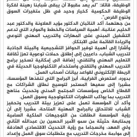
الوظيفة، قائلا: "لم يعد مقبولا أن يبقى شبابنا رهينة لفكرة
الوظيفة الحكومية كخيار وحيد في ظل متغيرات السوق
وتنوع الفرص".
من جهتهما، أكد النائبان الدكتور مؤيد العلاونة والدكتور عبد
الحليم عنانبة، أهمية السياسات والخطط والموارد التي تدعم
التشغيل المبني على المهارات والتدريب المهني النوعي
والريادة القائمة على الابتكار.
وأشارا إلى أهمية توفير الحوافز التشجيعية والبيئة الجاذبة
لتدريب الشباب، داعيين إلى إطلاق حملات توعوية تعزز ثقافة
التعليم المهني والتقني، إضافة الى إمكانية تسخير برامج
التدريب المهني والتقني واستخدام التكنولوجيا الحديثة في
الربطة الإلكتروني لقواعد بيانات أصحاب العمل.
بدوره، استعرض الغرايبة، أبرز البرامج التي تنفذها المؤسسة،
مشيرا إلى سعيها المستمر لتوسيع نطاق الشراكات مع
القطاع الخاص ومؤسسات المجتمع المدني وتحديث مناهج
التدريب بما يواكب التطورات التكنولوجية وسوق العمل.
وأكد أن المؤسسة تعمل على تعزيز بيئة التدريب وتحفيز
الشباب للالتحاق بالبرامج المهنية المتاحة، مشيرا إلى أن
رؤية المؤسسة انطلقت من التوجيهات الملكية السامية
وبمتابعة حثيثة من سمو الأمير الحسين بن عبدالله الثاني
ولي العهد، وانسجاما مع رؤية التحديث الاقتصادي الهادفة
إلى مواءمة مخرجات التدريب مع متطلبات سوق العمل وإعداد