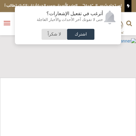
 “فيفا”
الوزير الأسبق سمير الحباشنة : الكرك تطالب أبناءها بسداد الدَّين
أترغب في تفعيل الإشعارات؟
الناشر و رئيس التحرير
حتى لا تفوتك آخر الأحداث والأخبار العاجلة
النسخة الكاملة
فتح
نشأت الحلبي
القائمة
اشترك
لا شكراً