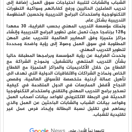
الشباب والشابات لتلبية احتياجات سوق العمل، إضافة إلى
تدريب العاملين الحاليين ورفع كفاءاتهم ومواكبة التطورات
التكنولوجية واستحداث البرامج التدريبية وتحسين المنظومة
التدريبية بشكل عام.
وتملك مؤسسة التدريب المهني بحسب الغرايبة، 30 معهدا
و128 برنامجا حيث تعمل على تطوير البرامج التدريبية وإنشاء
مراكز متميزة وفق المعايير العالمية للتدريب على المهن
المطلوبة في سوق العمل وصولا إلى رؤية واضحة ومحددة
لتطوير التدريب المهني.
وتحدث الغرايبة عن رؤية المؤسسة وبرامجها المطبقة حاليا
بشأن التدريب المنتهي بالتشغيل، ونموذج الشراكة مع
القطاع من خلال الأكاديميات والمراكز المتميزة مع القطاع
الخاص ونماذج الشراكات والاتفاقيات الدولية التي تهدف الى
تأهيل عمالة أردنية متخصصة للأسواق العالمية، وقصص
النجاح لأفضل الممارسات في الدول المتقدمة في كيفية
تسخير برامج التدريب المهني والتقني واستخدام التكنولوجيا
الحديثة في الربطة الالكتروني لقواعد بيانات أصحاب العمل
وقواعد بيانات الشباب والشابات الباحثين عن العمل والذي
يساهم في تقليل نسبة البطالة وإيحاد فرص عمل غير
تقليدية للشباب.
تابعوا نبأ الأردن على