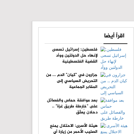
اقرأ أيضا
فلسطين: إسرائيل تسعى
لإنهاء حل الدولتين ووأد
القضية الفلسطينية
جزارون في "كيان" الدم ... من
التحريض السياسي إلى
المقابر الجماعية
بعد موافقة حماس والفصائل
على "خارطة طريق غزة" ..
دحلان يُعلّق
هيئة الأسرى: الاحتلال يمنع
الصليب الأحمر من زيارة أي