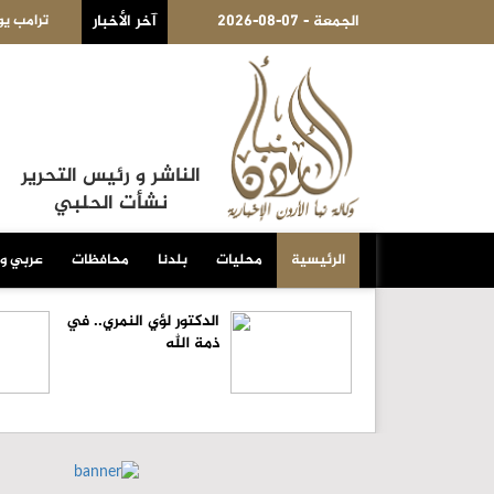
2026-08-07 - الجمعة
آخر الأخبار
مب يوقع أمرا تنفيذيا يهدف لتقييد حق اكتساب الجنسية الأميركية بالولادة
الناشر و رئيس التحرير
نشأت الحلبي
الرئيسية
محليات
بلدنا
محافظات
عربي و
الدكتور لؤي النمري.. في
ذمة الله