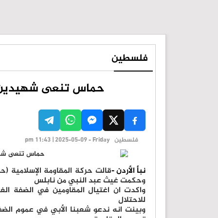
فلسطين
حماس تنعى شهيدين و
فلسطين
pm 11:43 | 2025-05-09 - Friday
نبأ الأردن -
قالت حركة المقاومة الإسلامية (ح
وحكمت غيث عبد النبي من نابلس
واكدت ان اغتيال المقاومين في الضفة الغربي
للاحتلال
وبينت انه ندعو شعبنا الأبي في عموم الضفة