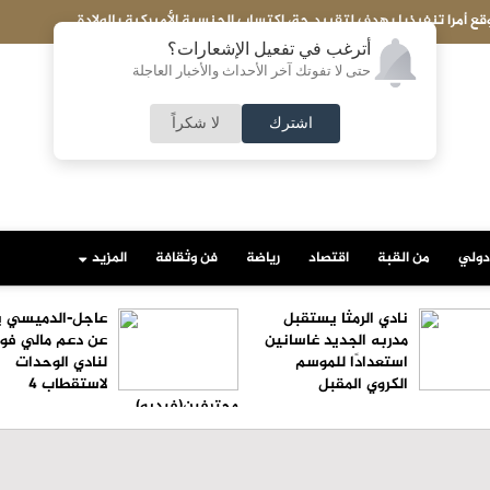
الكويت تحبط تهريب شحنة ضخمة إلى مصر..ماذا بداخلها؟
أترغب في تفعيل الإشعارات؟
حتى لا تفوتك آخر الأحداث والأخبار العاجلة
اشترك
لا شكراً
دولي
من القبة
اقتصاد
رياضة
فن وثقافة
المزيد
نادي الرمثا يستقبل
عاجل-الدميسي ي
مدربه الجديد غاسانين
عن دعم مالي فو
استعدادًا للموسم
لنادي الوحدات
الكروي المقبل
لاستقطاب 4
محترفين(فيديو)