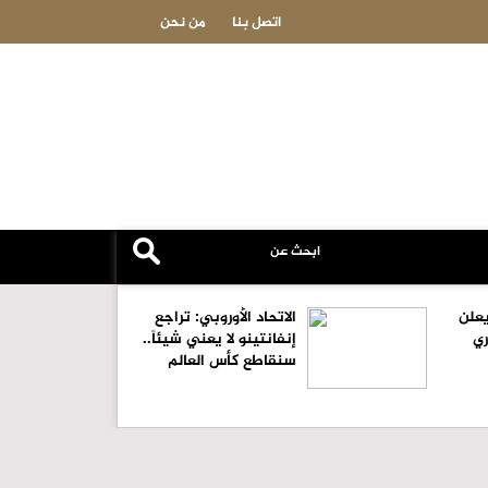
الدكتور لؤي النمري.. في ذمة الله
اتصل بنا
من نحن
علن
الاتحاد الأوروبي: تراجع
ري
إنفانتينو لا يعني شيئاً..
سنقاطع كأس العالم