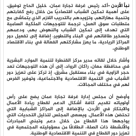
نبأ الأردن -
أكد رئيس غرفة تجارة عمان، خليل الحاج توفيق،
على أهمية تمكين الشباب اقتصاديًا من خلال رفع كفاءتهم
وتنمية مهاراتهم، وتزويدهم بالتدريب اللازم الذي يتماشى مع
متطلبات سوق العمل، ترجمة للتوجيهات الملكية السامية
التي تهدف إلى تمكين الشباب والنهوض بهم، ودعمهم
وتسخير طاقاتهم في البناء والتطوير، إضافة إلى تفعيل دور
المراكز الريادية، ما يعزز مشاركتهم الفعّالة في بناء الاقتصاد
الوطني.
وأشار خلال لقائه مدير مركز القنطرة لتنمية الموارد البشرية
في محافظة معان، راكان الرواد، إلى أن هذه التوجيهات تعد
حجر الزاوية في بناء مستقبل مشرق، إذ تركز على تعزيز دور
الشباب في التنمية الاقتصادية والاجتماعية، وتوفير الفرص
لهم في مختلف المجالات.
وأوضح أن مجلس إدارة غرفة تجارة عمان يضع على رأس
أولوياته تقديم كافة أشكال الدعم لقطاع ريادة الأعمال
والابتكار في الأردن، بالإضافة إلى المراكز الشبابية التي
تحتضن هذه الأعمال. ويسعى المجلس لتذليل التحديات التي
يواجهها هذا القطاع من خلال دعم وتبني المبادرات
والأنشطة ذات الصلة، انطلاقًا من مسؤوليته المجتمعية في
تعزيز دور القطاع في التنمية الاقتصادية الوطنية.