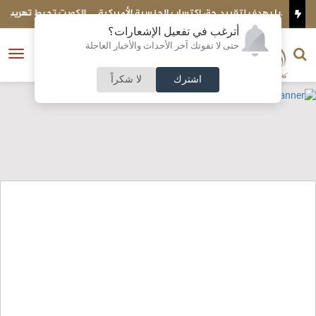
ة الأميركية
الكويت تحبط تهريب شحنة ضخمة إلى مصر..ماذا بداخلها؟
أترغب في تفعيل الإشعارات؟
الناشر و رئيس التحرير
حتى لا تفوتك آخر الأحداث والأخبار العاجلة
النسخة الكاملة
فتح
نشأت الحلبي
القائمة
اشترك
لا شكراً