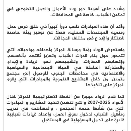
وشدد على أهمية دور رواد الأعمال والعمل التطوعي في
تمكين الشباب، خاصة في المحافظات.
وأكد أن هذه المبادرات تلعب دوراً كبيراً في خلق فرص عمل،
وتنمية المجتمعات المحلية، فضلاً عن توفير بيئة حاضنة
للابتكار والإبداع في مختلف المجالات.
واستعرض الرواد رؤية ورسالة المركز وأهدافه وواجباته التي
تتمحور حول بناء قدرات الشباب وتعزيز ثقتهم بأنفسهم،
وإكسابهم المهارات، وتشجيعهم نحو الريادة والإبداع،
والمشاركة الفاعلة في الحياة الاجتماعية والسياسية
والاقتصادية في محافظات الجنوب للوصول إلى مجتمع
متمدن، من خلال المشاريع التنموية والمبادرات التي يقوم
المركز على تنفيذها.
كما قدم الرواد موجزا عن الخطة الاستراتيجية للمركز خلال
الأعوام 2025-2027 والتي تتضمن تنفيذ المشاريع و المبادرات
التي من شأنها خدمة المجتمع ، والمساهمة في تدريب
وتأهيل الشباب لدخول سوق العمل، وإعداد قيادات شبابية
قادرة على تحمل المسؤولية في المستقبل.