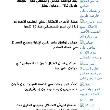
بعد موافقة حماس والفصائل على "خارطة
طريق غزة" .. دحلان يُعلّق
هيئة الأسرى: الاحتلال يمنع الصليب الأحمر من
زيارة أي أسير فلسطيني منذ 30 شهرا
حماس توافق على بندي الإدارة وسلاح الفصائل
في خطة السلام
إسرائيل تعلن اغتيال 3 من قادة حماس في
غارتين على غزة
تجدّد المواجهات في الضفة الغربية بين شبان
فلسطينيين ومستوطنين إسرائيليين
استنفار لجيش الاحتلال جنوبي الخليل بعد