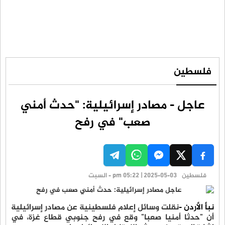
فلسطين
عاجل - مصادر إسرائيلية: "حدث أمني
صعب" في رفح
فلسطين
pm 05:22 | 2025-05-03 - السبت
نبأ الأردن -
نقلت وسائل إعلام فلسطينية عن مصادر إسرائيلية
أن "حدثا أمنيا صعبا" وقع في رفح جنوبي قطاع غزة، في