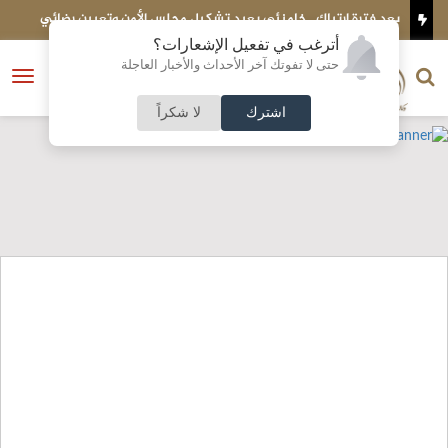
 خامنئي يعيد تشكيل مجلس الأمن وتعيين رضائي
احذر تراكم "ديون النوم".. ال
أترغب في تفعيل الإشعارات؟
الناشر و رئيس التحرير
حتى لا تفوتك آخر الأحداث والأخبار العاجلة
النسخة الكاملة
فتح
نشأت الحلبي
القائمة
اشترك
لا شكراً