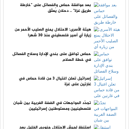
بعد موافقة حماس والفصائل على "خارطة
طريق غزة" .. دحلان يُعلّق
هيئة الأسرى: الاحتلال يمنع الصليب الأحمر من
زيارة أي أسير فلسطيني منذ 30 شهرا
حماس توافق على بندي الإدارة وسلاح الفصائل
في خطة السلام
إسرائيل تعلن اغتيال 3 من قادة حماس في
غارتين على غزة
تجدّد المواجهات في الضفة الغربية بين شبان
فلسطينيين ومستوطنين إسرائيليين
استنفار لجيش الاحتلال جنوبي الخليل بعد