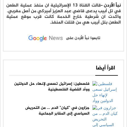
نبأ الأردن -
قالت القناة 13 الإسرائيلية ان منفذ عملية الطعن
في تل أبيب يدعى قاضي عبد العزيز أميركي من أصل مغربي.
واكدت ان شرطية خارج الخدمة كانت قرب موقع عملية
الطعن بتل أبيب هي من قتلت المنفذ.
تابعوا نبأ الأردن على
اقرأ أيضا
فلسطين: إسرائيل تسعى لإنهاء حل الدولتين
ووأد القضية الفلسطينية
جزارون في "كيان" الدم ... من التحريض
السياسي إلى المقابر الجماعية