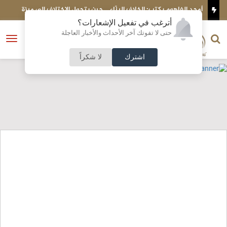
أمجد الفاهوم يكتب: الخلاف البنّاء… حين يتحول الاختلاف إلى ميزة
ب
مؤسسية
أترغب في تفعيل الإشعارات؟
الناشر و رئيس التحرير
حتى لا تفوتك آخر الأحداث والأخبار العاجلة
النسخة الكاملة
فتح
نشأت الحلبي
القائمة
اشترك
لا شكراً