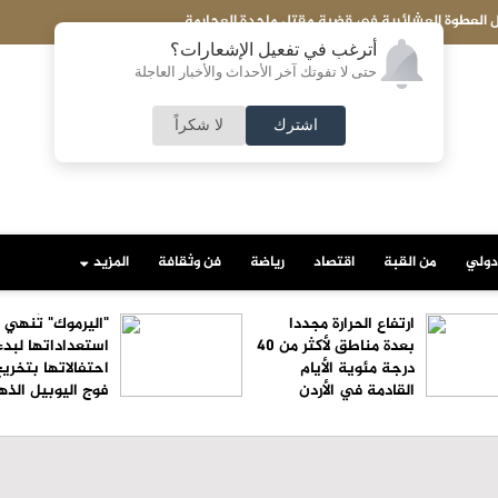
العطوة العشائرية في قضية مقتل ماجدة العجارمة
أترغب في تفعيل الإشعارات؟
حتى لا تفوتك آخر الأحداث والأخبار العاجلة
اشترك
لا شكراً
دولي
من القبة
اقتصاد
رياضة
فن وثقافة
المزيد
ارتفاع الحرارة مجددا
"اليرموك" تُنهي
بعدة مناطق لأكثر من 40
استعداداتها لبدء
درجة مئوية الأيام
احتفالاتها بتخري
القادمة في الأردن
فوج اليوبيل الذ