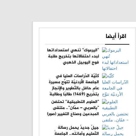
اقرأ أيضا
"اليرموك" تُنهي استعداداتها
لبدء احتفالاتها بتخريج طلبة
فوج اليوبيل الذهبي
كلّيّة الدّراسات العليا في
الجامعة الأردنيّة تتوِّج مسيرةَ
عامٍ حافلٍ بالتّطوير والإنجاز
بتخريج (1469) طالبًا وطالبةً
"العلوم التطبيقية" تحتضن
"بالعربي – عمّان".. ملتقى
المبدعين وصناع التغيير (صور)
جيلٌ جديدٌ يحمل رسالة
التّعليم وأمانتَه.. الجامعةُ