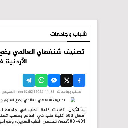
شباب وجامعات
تصنيف شنغهاي العالمي يضع ا
الأردنية 
شباب وجامعات
pm 02:02 | 2024-11-28 - الخميس
نبأ الأردن -
انفردت كلية الطب في جامعة العل
أفضل 500 كلية طب في العالم بحسب
401- 500ضمن تخصص الطب السريري وهو إنجاز تاريخي غير مسبوق للجامعات الأردنية.