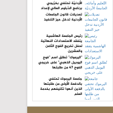
الأردنيّة تحتفي بخرّيجي
برنامج الدّبلوم العالي لإعداد
المعلّمين
تعديلات قانون الجامعات
الأردنية تدخل حيز التنفيذ
رئيس الجامعة الهاشمية
يتفقد الاستعدادات النهائية
لحفل تخريج الفوج الثامن
والعشرين
"اليرموك" تُطلق اسم "فوج
اليوبيل الذهبي" على خريجي
الفوج 47 من طلبتها
جامعة اليرموك تحتفي
بالدفعة الأولى من طلبتها
الذين أنهوا تكليفهم بخدمة
العلم