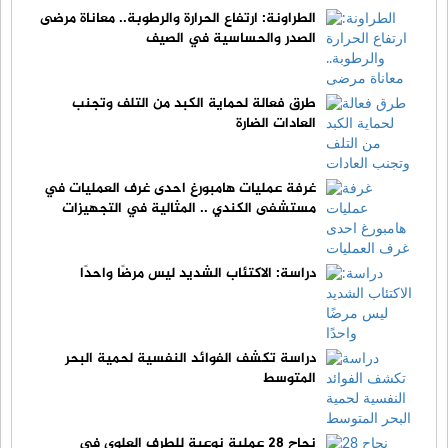
الطراونة: ارتفاع الحرارة والرطوبة.. معاناة مرضى
الصدر والحساسية في الصيف
طرق فعالة لحماية الكبد من التلف وتجنب
العادات الضارة
غرفة عمليات هامبورغ احدى غرف العمليات في
مستشفى الكندي .. المثالية في التجهيزات
دراسة: الاكتئاب الشديد ليس مرضًا واحدًا
دراسة تكشف الفوائد النفسية لحمية البحر
المتوسط
نجاح 28 عملية نوعية للطرف العلوي في