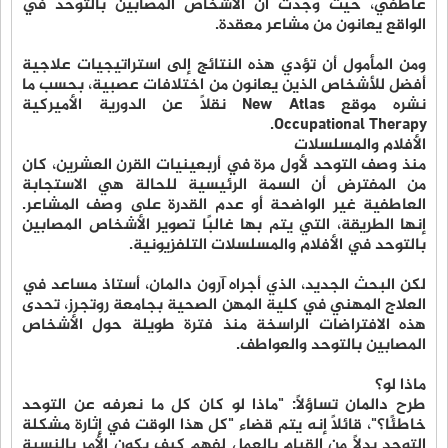
عاطفي، حيث وجدت أن الأشخاص المصابين بالتوحد في
الواقع يعانون من مشاعر معقدة.
ومن المأمول أن تؤدي هذه النتائج إلى استراتيجيات علاجية
أفضل للأشخاص الذين يعانون من اختلافات عصبية، بحسب ما
نشره موقع New Atlas نقلًا عن الدورية الأميركية
Occupational Therapy.
الأفلام والمسلسلات
منذ وصف التوحد لأول مرة في أربعينيات القرن العشرين، كان
من المفترض أن السمة الرئيسية للحالة هي الاستجابة
العاطفية غير الواضحة أو عدم القدرة على وصف المشاعر.
إنها الطريقة، التي يتم بها غالبًا تصوير الأشخاص المصابين
بالتوحد في الأفلام والمسلسلات التلفزيونية.
لكن البحث الجديد، الذي أجراه آرون دالمان، أستاذ مساعد في
العلاج المهني في كلية المهن الصحية بجامعة روتجرز، تحدى
هذه الافتراضات الراسخة منذ فترة طويلة حول الأشخاص
المصابين بالتوحد والعواطف.
ماذا لو؟
طرح دالمان تساؤلًا: "ماذا لو كان كل ما نعرفه عن التوحد
خاطئًا؟"، قائلًا إنه يتم قضاء "كل هذا الوقت في إثارة مشكلة
التوحد بدلاً من القيام بالعمل لفهم كيف يكون الأمر بالنسبة