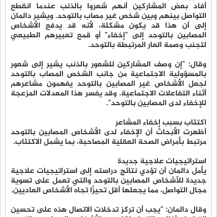
أفاد بعض المشاركين أنهم شعروا بالذنب عندما انقطع
التواصل بينهم وبين شخص غير مصاب بالتوحد. ويشير دالمان
إلى أن هذا قد يكون مشكلة، لأنه قد يدفع الأشخاص
المصابين بالتوحد إلى "إخفاء" أو قمع تعبيرهم الطبيعي
لتجنب وصمة العار المرتبطة بالتوحد.
وقال: "إن وصف المشاركين للشعور بالذنب يشير إلى شعور
بالمسؤولية الاجتماعية من جانب الشخص المصاب بالتوحد
لجعل الأشخاص غير المصابين بالتوحد يفهمون مشاعرهم
أثناء التفاعلات الاجتماعية. وقد يفسر هذا المعدلات المزعجة
للإخفاء لدى المصابين بالتوحد".
اكتئاب بسبب إخفاء المشاعر
أظهرت الأبحاث أن الإخفاء لدى الأشخاص المصابين بالتوحد
مرتبط بأمراض الصحة العقلية المصاحبة، بما يشمل الاكتئاب.
استراتيجيات علاجية جديدة
يأمل دالمان أن تؤدي نتائج دراسته إلى استراتيجيات علاجية
جديدة للأشخاص المصابين بالتوحد والتي تعمل على تسوية
مجال التواصل، مما يجعلها أقل تحيزًا تجاه الأشخاص العاديين.
وقال دالمان: "يجب أن تركز تدخلات الاتصال هذه على تحسين