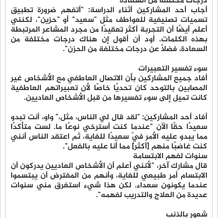
درجات مختلفة من السعادة
أجاب أحد المشاركين أثناء الدراسة: "أتفهم ضرورة تطبيق
تسميات تصنيفية للعواطف مثل "سعيد" أو "حزين"، لكنني
أعلم أيضًا أن التجربة أكثر تعقيدًا من مجرد المشاعر المرتبطة
بهذه الكلمات. أود أن أقول إن هناك درجات مختلفة من
السعادة، فضلاً عن درجات مختلفة من الحزن".
سوء تفسير التعبيرات
أفاد جميع المشاركين بأن الاتصال العاطفي مع الأشخاص غير
المصابين بالتوحد كان تحديًا خاصًا لأن تعبيراتهم العاطفية
كانت تميل إلى سوء تفسيرها من قبل الأشخاص العاديين.
أفاد أحد المشاركين: "لقد قال لي الناس، مثل،" واو، أنت تبدو
سعيدًا حقًا الآن "عندما كنت أسترخي نوعًا ما. لست متأكدًا
مما يبدو عليه الأمر فيّ سعيدًا للغاية، ثم اعتقد الناس أنني
كنت غاضبًا منهم [أكثر] مما أنا عليه بالفعل".
سنوات لفهم الابتسامة
قال مشارك آخر، "لأنني أعلم أن الأشخاص العاديين يدركون أن
الابتسام أمر طبيعي للغاية، وأنهم من المفترض أن يبتسموا
عندما يكونون سعداء. لكن هذا شيء استغرق مني سنوات
عديدة من العلاج والتدريب لفهمه".
شعور بالذنب