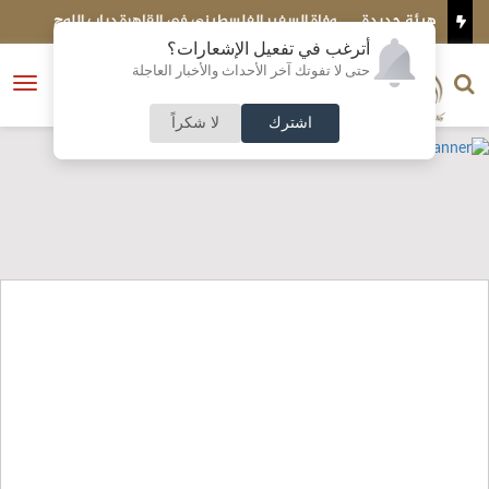
ديدة
وفاة السفير الفلسطيني في القاهرة دياب اللوح
م
ا
أترغب في تفعيل الإشعارات؟
الناشر و رئيس التحرير
حتى لا تفوتك آخر الأحداث والأخبار العاجلة
النسخة الكاملة
فتح
نشأت الحلبي
القائمة
اشترك
لا شكراً