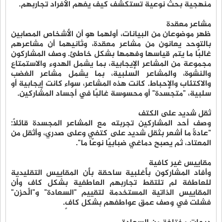
منهجية بحث نوعية تستكشف كيف يفهم الأفراد تجاربهم.
مشاعر معقدة
ظهر موضوعان من البيانات، أولهما هو أن الأشخاص المصابين
بالتوحد يعانون من مشاعر معقدة، وثانيهما أن مشاعرهم
غالبًا ما يتم قياسها وفهمها بشكل خاطئ. وصف المشاركون
مجموعة من المشاعر الإيجابية، بما يشمل الهدوء والاستمتاع
والنشوة، والمشاعر السلبية، بما يشمل مشاعر الغضب
والاكتئاب والإحباط. كانت هذه المشاعر، سواء كانت إيجابية أو
سلبية، "متجسدة" أو محسوسة غالبًا في أجساد المشاركين.
ثقل شديد على الكتف
وصف أحد المشاركين تجربته مع المشاعر المجسدة قائلًا:
"عادةً ما أشعر بثقل شديد على كتفي وعلى صدري، وأثقل من
المعتاد، ثم يصبح دماغي ضبابيًا نوعًا ما".
مقاييس غير كافية
وأفاد المشاركون بأغلبية ساحقة بأن المقاييس التقليدية
للعاطفة لم تلتقط تجاربهم العاطفية بشكل كافٍ وأن
المقاييس الذاتية المستخدمة لتقييم "السعادة" و"الحزن"
فشلت في وصف عمق عواطفهم بشكل كافٍ.