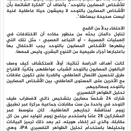
للأشخاص المصابين بالتوحد". وأضاف أن "الفكرة الشائعة بأن
الأشخاص المصابين بالتوحد لا يعيشون حياة عاطفية غنية
ليست صحيحة ببساطة".
الاحتفاء بدلًا من القمع
تناول دالمان بحثه من منظور مفاده أن الاختلافات في
العمليات العصبية - أو التباعد العصبي - مثل تلك التي
يُظهرها الأشخاص المصابون بالتوحد يجب الاحتفال بها
باعتبارها أجزاء طبيعية من التنوع البشري، وليس قمعها.
كانت أهداف الدراسة ثنائية: أولاً، لاستكشاف كيف وصف
البالغون المصابون بالتوحد الشباب عواطفهم، وثانيًا، لاقتراح
طرق لتحسين الاتصال العاطفي، والقدرة على تكوين علاقات
مع الآخرين على المستوى العاطفي، بين الأشخاص المصابين
بالتوحد ومعالجيهم.
تحليل الظواهر التفسيري
شارك 24 شخصًا مصابين بتشخيص ذاتي لاضطراب طيف
التوحد في واحدة من ست مقابلات جماعية مركزة عبر تطبيق
زووم لمناقشة تجاربهم العاطفية. كان متوسط عمر
المشاركين 28 عامًا واستُخدم برنامج زووم لتوليد نص من كل
مقابلة، والذي تم إخفاء هويته. تم بعد ذلك ترميز البيانات
وتحليلها باستخدام تحليل الظواهر التفسيري IPA، وهي