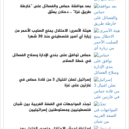
بعد موافقة حماس والفصائل على "خارطة
طريق غزة" .. دحلان يُعلّق
هيئة الأسرى: الاحتلال يمنع الصليب الأحمر من
زيارة أي أسير فلسطيني منذ 30 شهرا
حماس توافق على بندي الإدارة وسلاح الفصائل
في خطة السلام
إسرائيل تعلن اغتيال 3 من قادة حماس في
غارتين على غزة
تجدّد المواجهات في الضفة الغربية بين شبان
فلسطينيين ومستوطنين إسرائيليين
استنفار لجيش الاحتلال جنوبي الخليل بعد