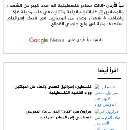
نبأ الأردن -
قالت مصادر فلسطينية انه عدد كبير من الشهداء
والمصابين إثر غارات إسرائيلية متتالية في قلب مدينة غزة.
واضافت 4 شهداء وعدد من المصابين في قصف إسرائيلي
استهدف منزلا في رفح جنوبي القطاع.
تابعوا نبأ الأردن على
اقرأ أيضا
فلسطين: إسرائيل تسعى لإنهاء حل الدولتين
ووأد القضية الفلسطينية
جزارون في "كيان" الدم ... من التحريض
السياسي إلى المقابر الجماعية