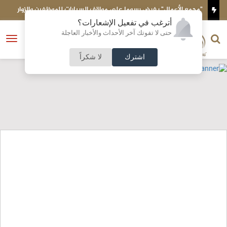
ية
"مجمع الأعمال" يفرض رسوما على مواقف السيارات للموظفين والزوار
رح
أترغب في تفعيل الإشعارات؟
الناشر و رئيس التحرير
حتى لا تفوتك آخر الأحداث والأخبار العاجلة
النسخة الكاملة
فتح
نشأت الحلبي
القائمة
اشترك
لا شكراً