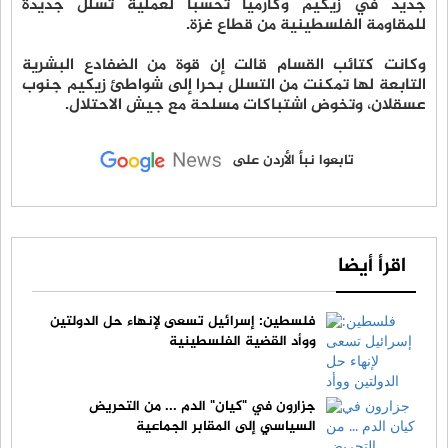
جديد في زيكيم وكارميا تحسبا لعملية تسلل جديدة
للمقاومة الفلسطينية من قطاع غزة.
وكانت كتائب القسام قالت إن قوة من الضفادع البشرية
التابعة لها تمكنت من التسلل بحرا إلى شواطئ زيكيم جنوب
عسقلان، وتخوض اشتباكات مسلحة مع جيش الاحتلال.
تابعوا نبأ الأردن على
اقرأ أيضا
فلسطين: إسرائيل تسعى لإنهاء حل الدولتين
ووأد القضية الفلسطينية
جزارون في "كيان" الدم ... من التحريض
السياسي إلى المقابر الجماعية