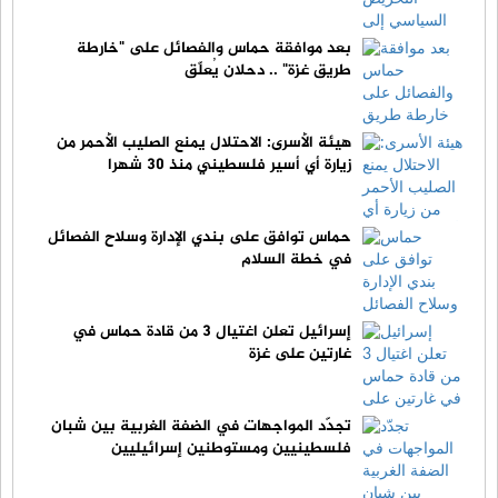
بعد موافقة حماس والفصائل على "خارطة
طريق غزة" .. دحلان يُعلّق
هيئة الأسرى: الاحتلال يمنع الصليب الأحمر من
زيارة أي أسير فلسطيني منذ 30 شهرا
حماس توافق على بندي الإدارة وسلاح الفصائل
في خطة السلام
إسرائيل تعلن اغتيال 3 من قادة حماس في
غارتين على غزة
تجدّد المواجهات في الضفة الغربية بين شبان
فلسطينيين ومستوطنين إسرائيليين