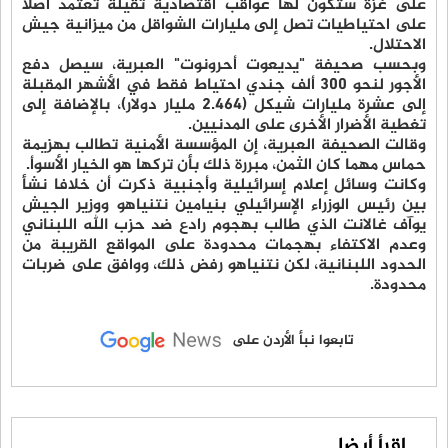
على غزة ستكون لها عواقب اقتصادية ثقيلة تعتمد أصلا
على احتياطيات تصل إلى مليارات الشواقل من ميزانية جيش
الاحتلال.
وبحسب صحيفة "يديعوت أحرونوت" العبرية، سيصل دفع
الأجور لنحو 300 ألف جندي احتياط فقط في الأشهر المقبلة
إلى عشرة مليارات شيكل (2.464 مليار دولار)، بالإضافة إلى
تغطية الأضرار الأخرى على المدنيين.
وقالت الصحيفة العبرية، إن المؤسسة الأمنية تطالب بهزيمة
حماس مهما كان الثمن، مبررة ذلك بأن تركها هو الخيار الأسوأ.
وكانت وسائل إعلام إسرائيلية وأجنبية ذكرت أن خلافا نشأ
بين رئيس الوزراء الإسرائيلي بنيامين نتنياهو ووزير الجيش
يوآف غالانت الذي طالب بهجوم رادع ضد حزب الله اللبناني
وعدم الاكتفاء بهجمات محدودة على المواقع القريبة من
الحدود اللبنانية، لكن نتنياهو رفض ذلك، ووافق على ضربات
محدودة.
تابعوا نبأ الأردن على
اقرأ أيضا