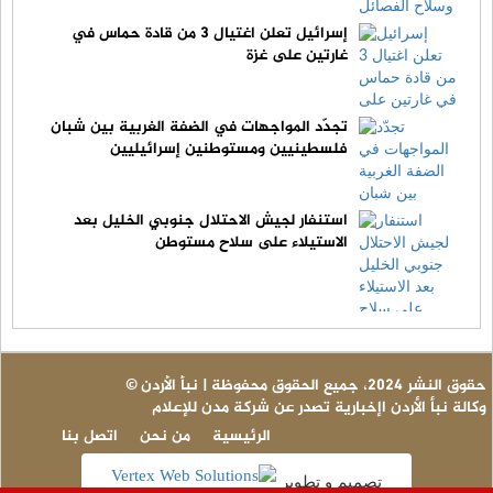
إسرائيل تعلن اغتيال 3 من قادة حماس في
غارتين على غزة
تجدّد المواجهات في الضفة الغربية بين شبان
فلسطينيين ومستوطنين إسرائيليين
استنفار لجيش الاحتلال جنوبي الخليل بعد
الاستيلاء على سلاح مستوطن
© حقوق النشر 2024، جميع الحقوق محفوظة | نبأ الأردن
وكالة نبأ الأردن اإخبارية تصدر عن شركة مدن للإعلام
الرئيسية
من نحن
اتصل بنا
تصميم و تطوير