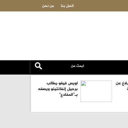
المنتخبات الوطنية تواصل انتصاراتها في جولة غرب آسيا للكرة الطائرة الشاطئي
اتصل بنا
من نحن
لاغ عن
لويس فيغو يطالب
برحيل إنفانتينو ويصفه
بـ"المخادع"