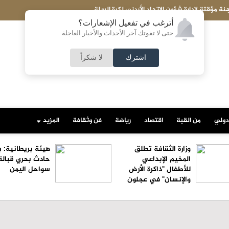
قتة لإدارة شؤون الاتحاد الأردني لكرة السلة
أترغب في تفعيل الإشعارات؟
حتى لا تفوتك آخر الأحداث والأخبار العاجلة
اشترك
لا شكراً
دولي
من القبة
اقتصاد
رياضة
فن وثقافة
المزيد
وزارة الثقافة تطلق
هيئة بريطانية: ب
المخيم الإبداعي
حادث بحري قبالة
للأطفال "ذاكرة الأرض
سواحل اليمن
والإنسان" في عجلون