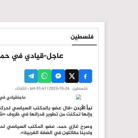
فلسطين
عاجل-قيادي في حماس : لدينا 35 ا
فلسطين
pm 01:41 | 2023-10-24 - الثلاثاء
نبأ الأردن -
وإنها تمكنت من تطوير قدراتها في ظروف «ش
ولدينا مقاتلون في الضفة الغربية».