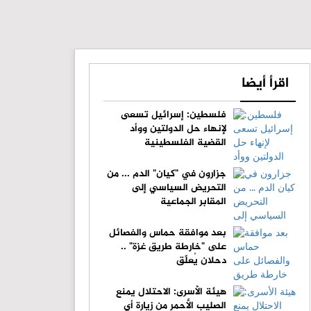
اقرأ أيضا
فلسطين: إسرائيل تسعى
لإنهاء حل الدولتين ووأد
القضية الفلسطينية
جزارون في "كيان" الدم ... من
التحريض السياسي إلى
المقابر الجماعية
بعد موافقة حماس والفصائل
على "خارطة طريق غزة" ..
دحلان يُعلّق
هيئة الأسرى: الاحتلال يمنع
الصليب الأحمر من زيارة أي