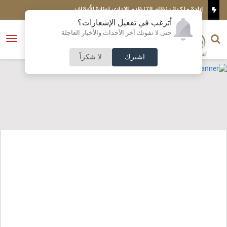
إرادة ملكية بنظام التنظيم الإداري لوزارة الأوقاف
إحالة مح
أترغب في تفعيل الإشعارات؟
الناشر و رئيس التحرير
حتى لا تفوتك آخر الأحداث والأخبار العاجلة
النسخة الكاملة
فتح
نشأت الحلبي
القائمة
اشترك
لا شكراً