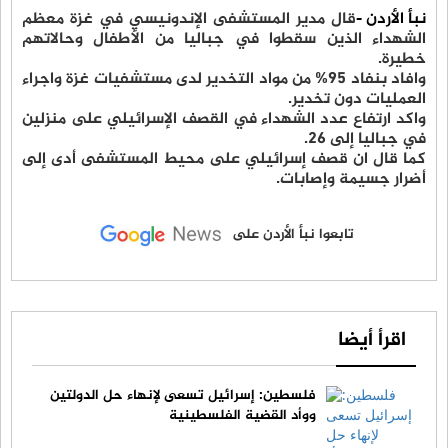
نبأ الأردن -
قال مدير المستشفى الإندونيسي في غزة معظم
الشهداء الذين سقطوا في جباليا من الأطفال وحالاتهم
خطيرة.
وافاد بنفاد 95% من مواد التخدير لدى مستشفيات غزة واجراء
العمليات دون تخدير.
واكد ارتفاع عدد الشهداء في القصف الإسرائيلي على منزلين
في جباليا إلى 26.
كما قال ان قصف إسرائيلي على محيط المستشفى أدى إلى
أضرار جسيمة وإصابات.
تابعوا نبأ الأردن على
اقرأ أيضا
فلسطين: إسرائيل تسعى لإنهاء حل الدولتين
ووأد القضية الفلسطينية