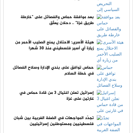
بعد موافقة حماس والفصائل على "خارطة
طريق غزة" .. دحلان يُعلّق
هيئة الأسرى: الاحتلال يمنع الصليب الأحمر من
زيارة أي أسير فلسطيني منذ 30 شهرا
حماس توافق على بندي الإدارة وسلاح الفصائل
في خطة السلام
إسرائيل تعلن اغتيال 3 من قادة حماس في
غارتين على غزة
تجدّد المواجهات في الضفة الغربية بين شبان
فلسطينيين ومستوطنين إسرائيليين